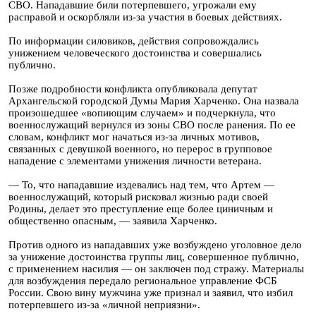
СВО. Нападавшие били потерпевшего, угрожали ему
расправой и оскорбляли из-за участия в боевых действиях.
По информации силовиков, действия сопровождались
унижением человеческого достоинства и совершались
публично.
Позже подробности конфликта опубликовала депутат
Архангельской городской Думы Мария Харченко. Она назвала
произошедшее «вопиющим случаем» и подчеркнула, что
военнослужащий вернулся из зоны СВО после ранения. По ее
словам, конфликт мог начаться из-за личных мотивов,
связанных с девушкой военного, но перерос в групповое
нападение с элементами унижения личности ветерана.
— То, что нападавшие издевались над тем, что Артем —
военнослужащий, который рисковал жизнью ради своей
Родины, делает это преступление еще более циничным и
общественно опасным, — заявила Харченко.
Против одного из нападавших уже возбуждено уголовное дело
за унижение достоинства группы лиц, совершенное публично,
с применением насилия — он заключен под стражу. Материалы
для возбуждения передало региональное управление ФСБ
России. Свою вину мужчина уже признал и заявил, что избил
потерпевшего из-за «личной неприязни».