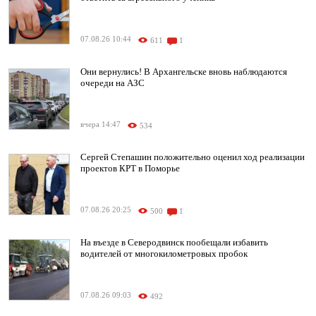
07.08.26 10:44
611
1
Они вернулись! В Архангельске вновь наблюдаются
очереди на АЗС
вчера 14:47
534
Сергей Степашин положительно оценил ход реализации
проектов КРТ в Поморье
07.08.26 20:25
500
1
На въезде в Северодвинск пообещали избавить
водителей от многокилометровых пробок
07.08.26 09:03
492