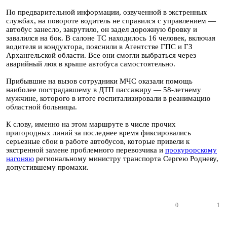
По предварительной информации, озвученной в экстренных
службах, на повороте водитель не справился с управлением —
автобус занесло, закрутило, он задел дорожную бровку и
завалился на бок. В салоне ТС находилось 16 человек, включая
водителя и кондуктора, пояснили в Агентстве ГПС и ГЗ
Архангельской области. Все они смогли выбраться через
аварийный люк в крыше автобуса самостоятельно.
Прибывшие на вызов сотрудники МЧС оказали помощь
наиболее пострадавшему в ДТП пассажиру — 58-летнему
мужчине, которого в итоге госпитализировали в реанимацию
областной больницы.
К слову, именно на этом маршруте в числе прочих
пригородных линий за последнее время фиксировались
серьезные сбои в работе автобусов, которые привели к
экстренной замене проблемного перевозчика и
прокурорскому
нагоняю
региональному министру транспорта Сергею Родневу,
допустившему промахи.
0
1