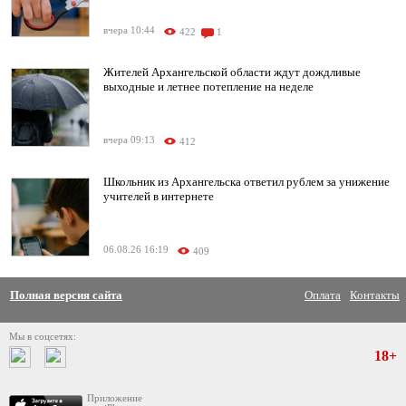
вчера 10:44
422
1
Жителей Архангельской области ждут дождливые
выходные и летнее потепление на неделе
вчера 09:13
412
Школьник из Архангельска ответил рублем за унижение
учителей в интернете
06.08.26 16:19
409
Полная версия сайта
Оплата
Контакты
Мы в соцсетях:
18+
Приложение