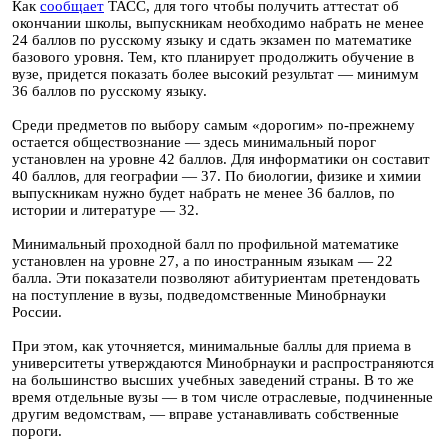
Как
сообщает
ТАСС, для того чтобы получить аттестат об
окончании школы, выпускникам необходимо набрать не менее
24 баллов по русскому языку и сдать экзамен по математике
базового уровня. Тем, кто планирует продолжить обучение в
вузе, придется показать более высокий результат — минимум
36 баллов по русскому языку.
Среди предметов по выбору самым «дорогим» по-прежнему
остается обществознание — здесь минимальный порог
установлен на уровне 42 баллов. Для информатики он составит
40 баллов, для географии — 37. По биологии, физике и химии
выпускникам нужно будет набрать не менее 36 баллов, по
истории и литературе — 32.
Минимальный проходной балл по профильной математике
установлен на уровне 27, а по иностранным языкам — 22
балла. Эти показатели позволяют абитуриентам претендовать
на поступление в вузы, подведомственные Минобрнауки
России.
При этом, как уточняется, минимальные баллы для приема в
университеты утверждаются Минобрнауки и распространяются
на большинство высших учебных заведений страны. В то же
время отдельные вузы — в том числе отраслевые, подчиненные
другим ведомствам, — вправе устанавливать собственные
пороги.