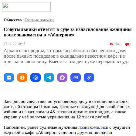
Общество
|
Главные новости
Собутыльники ответят в суде за изнасилование женщины
после знакомства в «Абшероне»
27.11.20 10:45
7040
1
Архангелогородцы, которые ограбили и обесчестили даму
после пьяных посиделок в скандально известном кафе, не
признали свою вину. Вместе с тем дело уже передано в суд.
Завершено следствие по уголовному делу в отношении двоих
жителей столицы Поморья, которые накануне Дня влюблённых
избили и изнасиловали 48-летнюю архангелогородку, а также
украли у неё золотые украшения на 12 тысяч рублей.
Напомним, ранее судимые мужчины
познакомились
с будущей
жертвой в кафе «Абшерон», где они дружно посидели