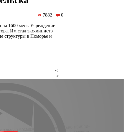
гельска
7882
0
ы на 1600 мест. Учреждение
тора. Им стал экс-министр
е структуры в Поморье и
<
>