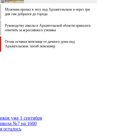
Мужчина пропал в лесу под Архангельском и через три
дня сам добрался до города
Руководству школы в Архангельской области пришлось
ответить за агрессивного ученика
Огонь оставил пепелище от дачного дома под
Архангельском: погиб пенсионер
иков уже 1 сентября
школа №7 на 1600
я осталось