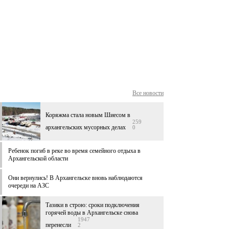
Все новости
Коряжма стала новым Шиесом в
259
архангельских мусорных делах
0
Ребенок погиб в реке во время семейного отдыха в
Архангельской области
Они вернулись! В Архангельске вновь наблюдаются
очереди на АЗС
Тазики в строю: сроки подключения
горячей воды в Архангельске снова
1947
перенесли
2