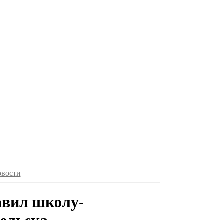
овости
авил школу-