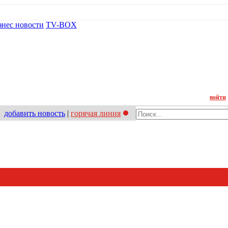
знес новости
TV-BOX
Контакт
войти
добавить новость
|
горячая линия