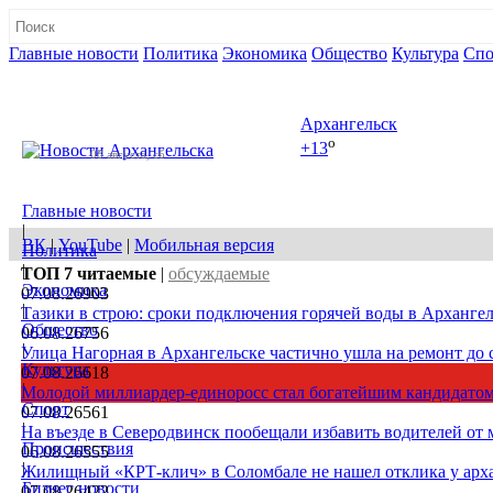
Главные новости
Политика
Экономика
Общество
Культура
Спо
Полная версия сайта
Архангельск
o
+13
08 августа, сб
Главные новости
|
ВК
|
YouTube
|
Мобильная версия
Политика
|
ТОП 7
читаемые
|
обсуждаемые
Экономика
07.08.26
903
|
Тазики в строю: сроки подключения горячей воды в Архангел
Общество
06.08.26
756
|
Улица Нагорная в Архангельске частично ушла на ремонт до 
Культура
07.08.26
618
|
Молодой миллиардер-единоросс стал богатейшим кандидатом
Спорт
07.08.26
561
|
На въезде в Северодвинск пообещали избавить водителей от
Происшествия
06.08.26
555
|
Жилищный «КРТ-клич» в Соломбале не нашел отклика у арх
Бизнес новости
07.08.26
422