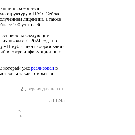
лявший в свое время
ную структуру в НАО. Сейчас
олучением лицензии, а также
более 100 учителей.
лассников на следующий
угих школах. С 2024 года по
у «IT-куб» - центр образования
нций в сфере информационных
у, который уже
реализован
в
метров, а также открытый
версия для печати
38
1243
<
>