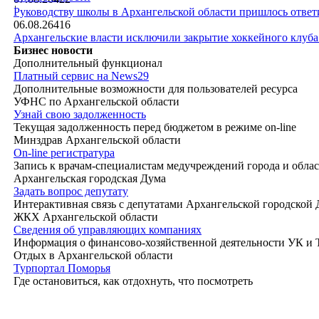
|
Руководству школы в Архангельской области пришлось ответи
06.08.26
416
Архангельские власти исключили закрытие хоккейного клуб
Бизнес новости
Дополнительный функционал
Платный сервис на News29
Дополнительные возможности для пользователей ресурса
УФНС по Архангельской области
Узнай свою задолженность
Текущая задолженность перед бюджетом в режиме on-line
Минздрав Архангельской области
On-line регистратура
Запись к врачам-специалистам медучреждений города и обла
Архангельская городская Дума
Задать вопрос депутату
Интерактивная связь с депутатами Архангельской городской
ЖКХ Архангельской области
Сведения об управляющих компаниях
Информация о финансово-хозяйственной деятельности УК и
Отдых в Архангельской области
Турпортал Поморья
Где остановиться, как отдохнуть, что посмотреть