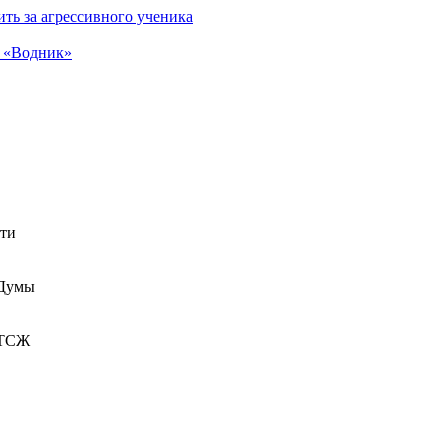
ть за агрессивного ученика
а «Водник»
сти
 Думы
 ТСЖ