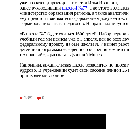
уже назначен директор — им стал Илья Иванкин,
ранее руководивший
школой №77
, а до этого возглав
министерство образования региона, а также аналогич
ему предстоит заниматься оформлением документов, п
формированию штата педагогов. Набрать планируется 
«В школе №7 будет учиться 1600 детей. Набор первок
учебный год мы начнем уже с 1 апреля, как во всех др
федеральному проекту на базе школы № 7 начнет работ
детей по программам ускоренного освоения компете
технологий», - рассказал Дмитрий Морев.
Напомним, архангельская школа возводится по проект
Кудрово. В учреждении будет свой бассейн длиной 25 
пришкольный стадион.
7882
0