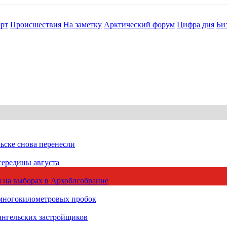
рт
Происшествия
На заметку
Арктический форум
Цифра дня
Би
ьске снова перенесли
середины августа
 на выборах в Архоблсобрание
 многокилометровых пробок
ангельских застройщиков