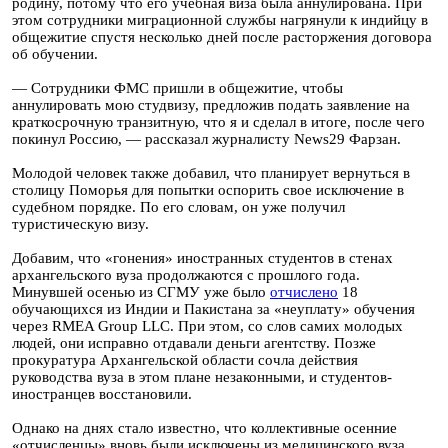
родину, потому что его учебная виза была аннулирована. При
этом сотрудники миграционной службы нагрянули к индийцу в
общежитие спустя несколько дней после расторжения договора
об обучении.
— Сотрудники ФМС пришли в общежитие, чтобы
аннулировать мою студвизу, предложив подать заявление на
краткосрочную транзитную, что я и сделал в итоге, после чего
покинул Россию, — рассказал журналисту News29 Фарзан.
Молодой человек также добавил, что планирует вернуться в
столицу Поморья для попытки оспорить свое исключение в
судебном порядке. По его словам, он уже получил
туристическую визу.
Добавим, что «гонения» иностранных студентов в стенах
архангельского вуза продолжаются с прошлого года.
Минувшей осенью из СГМУ уже было
отчислено
18
обучающихся из Индии и Пакистана за «неуплату» обучения
через RMEA Group LLC. При этом, со слов самих молодых
людей, они исправно отдавали деньги агентству. Позже
прокуратура Архангельской области сочла действия
руководства вуза в этом плане незаконными, и студентов-
иностранцев восстановили.
Однако на днях стало известно, что коллективные осенние
«отчисленцы» вновь были исключены из медицинского вуза