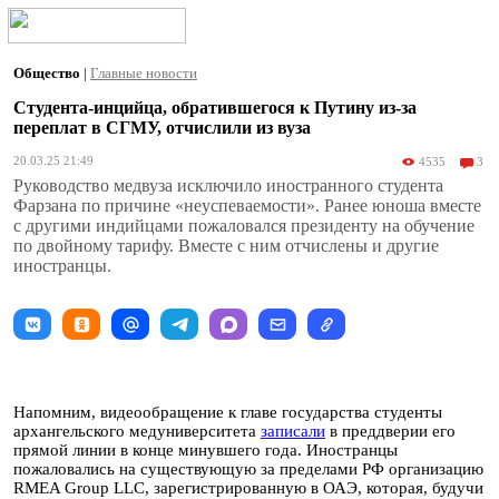
Общество
|
Главные новости
Студента-инцийца, обратившегося к Путину из-за
переплат в СГМУ, отчислили из вуза
20.03.25 21:49
4535
3
Руководство медвуза исключило иностранного студента
Фарзана по причине «неуспеваемости». Ранее юноша вместе
с другими индийцами пожаловался президенту на обучение
по двойному тарифу. Вместе с ним отчислены и другие
иностранцы.
Напомним, видеообращение к главе государства студенты
архангельского медуниверситета
записали
в преддверии его
прямой линии в конце минувшего года. Иностранцы
пожаловались на существующую за пределами РФ организацию
RMEA Group LLC, зарегистрированную в ОАЭ, которая, будучи