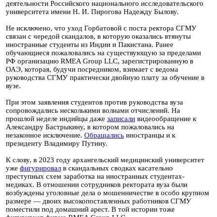
деятельности Российского национального исследовательского
университета имени Н. И. Пирогова Надежду Былову.
Не исключено, что уход Горбатовой с поста ректора СГМУ
связан с чередой скандалов, в которую оказались втянуты
иностранные студенты из Индии и Пакистана. Ранее
обучающиеся пожаловались на существующую за пределами
РФ организацию RMEA Group LLC, зарегистрированную в
ОАЭ, которая, будучи посредником, взимает с ведома
руководства СГМУ практически двойную плату за обучение в
вузе.
При этом заявления студентов против руководства вуза
сопровождались несколькими волнами отчислений. На
прошлой неделе индийцы даже
записали
видеообращение к
Александру Бастрыкину, в котором пожаловались на
незаконное исключение.
Обращались
иностранцы и к
президенту Владимиру Путину.
К слову, в 2023 году архангельский медицинский университет
уже
фигурировал
в скандальных сводках касательно
преступных схем заработка на иностранных студентах-
медиках. В отношении сотрудников ректората вуза были
возбуждены уголовные дела о мошенничестве в особо крупном
размере — двоих высокопоставленных работников СГМУ
поместили под домашний арест. В той истории тоже