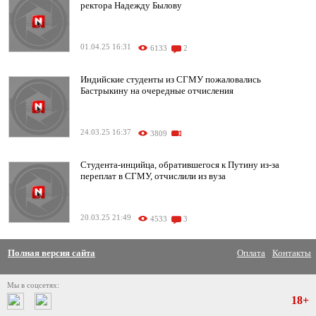
ректора Надежду Былову
01.04.25 16:31
6133
2
Индийские студенты из СГМУ пожаловались
Бастрыкину на очередные отчисления
24.03.25 16:37
3809
Студента-инцийца, обратившегося к Путину из-за
переплат в СГМУ, отчислили из вуза
20.03.25 21:49
4533
3
Полная версия сайта
Оплата
Контакты
Мы в соцсетях:
18+