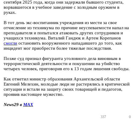
сентября 2025 года, когда они задержали бывшего студента,
ворвавшегося в учебное заведение с холодным оружием в
руках.
В тот день экс-воспитанник учреждения из мести за свое
отчисление из техникума по причине неуспеваемости напал на
преподавателя и попытался атаковать других сотрудников и
учащихся техникума. Виталий Гандюк и Артем Корепанов
смогли
остановить вооруженного нападавшего до того, как
инцидент мог приобрести более тяжелые последствия.
Позже суд признал фигуранта уголовного дела виновным в
террористической деятельности и покушении на убийство
четырех человек, приговорив его к 13 годам лишения свободы.
Как отметил министр образования Архангельской области
Евгений Мелехин, молодые люди не растерялись в критической
ситуации и встали на защиту своих товарищей и педагогов,
проявив настоящее мужество.
News29 в
MAX
337
0