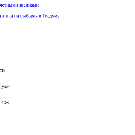
очетными званиями
атника на выборах в Госдуму
сти
 Думы
 ТСЖ