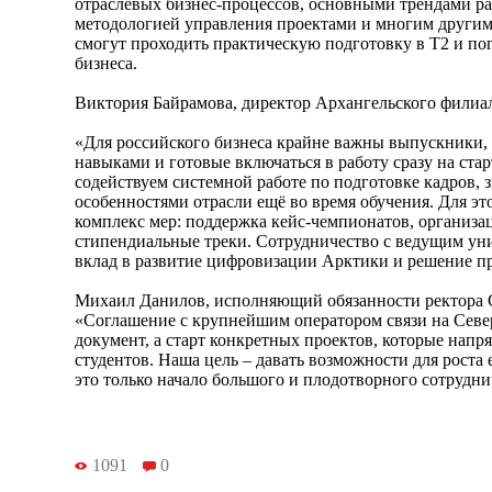
отраслевых бизнес-процессов, основными трендами р
методологией управления проектами и многим другим
смогут проходить практическую подготовку в T2 и пог
бизнеса.
Виктория Байрамова, директор Архангельского филиал
«Для российского бизнеса крайне важны выпускники
навыками и готовые включаться в работу сразу на ста
содействуем системной работе по подготовке кадров, з
особенностями отрасли ещё во время обучения. Для эт
комплекс мер: поддержка кейс-чемпионатов, организа
стипендиальные треки. Сотрудничество с ведущим ун
вклад в развитие цифровизации Арктики и решение п
Михаил Данилов, исполняющий обязанности ректора
«Соглашение с крупнейшим оператором связи на Севе
документ, а старт конкретных проектов, которые нап
студентов. Наша цель – давать возможности для роста 
это только начало большого и плодотворного сотрудни
1091
0