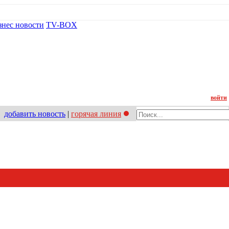
знес новости
TV-BOX
Контакт
войти
добавить новость
|
горячая линия