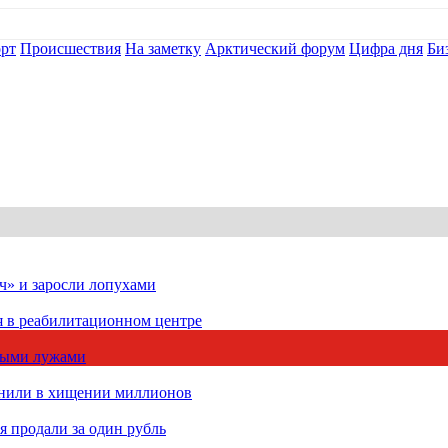
рт
Происшествия
На заметку
Арктический форум
Цифра дня
Би
ч» и заросли лопухами
я в реабилитационном центре
чными лужами
инили в хищении миллионов
 продали за один рубль