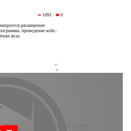
1091
0
ланируется расширение
программы, проведение кейс-
тиях вуза.
<
>