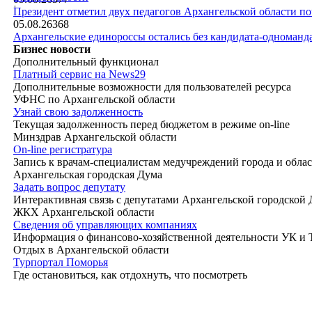
|
Президент отметил двух педагогов Архангельской области п
05.08.26
368
Архангельские единороссы остались без кандидата-одноманд
Бизнес новости
Дополнительный функционал
Платный сервис на News29
Дополнительные возможности для пользователей ресурса
УФНС по Архангельской области
Узнай свою задолженность
Текущая задолженность перед бюджетом в режиме on-line
Минздрав Архангельской области
On-line регистратура
Запись к врачам-специалистам медучреждений города и обла
Архангельская городская Дума
Задать вопрос депутату
Интерактивная связь с депутатами Архангельской городской
ЖКХ Архангельской области
Сведения об управляющих компаниях
Информация о финансово-хозяйственной деятельности УК и
Отдых в Архангельской области
Турпортал Поморья
Где остановиться, как отдохнуть, что посмотреть