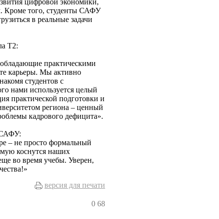
азвития цифровой экономики,
. Кроме того, студенты САФУ
рузиться в реальные задачи
а Т2:
, обладающие практическими
рте карьеры. Мы активно
накомя студентов с
ого нами используется целый
ция практической подготовки и
иверситетом региона – ценный
роблемы кадрового дефицита».
 САФУ:
ре – не просто формальный
рямую коснутся наших
еще во время учебы. Уверен,
чества!»
версия для печати
0
68