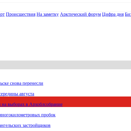
рт
Происшествия
На заметку
Арктический форум
Цифра дня
Би
ьске снова перенесли
середины августа
 на выборах в Архоблсобрание
 многокилометровых пробок
ангельских застройщиков