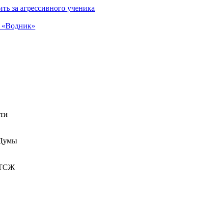
ть за агрессивного ученика
а «Водник»
сти
 Думы
 ТСЖ