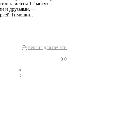
ытию клиенты T2 могут
ми и друзьями, —
Сергей Тимошин.
версия для печати
0
0
<
>