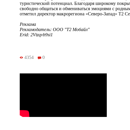
туристический потенциал. Благодаря широкому покр
свободно общаться и обмениваться эмоциями с родны
отметил директор макрорегиона «Северо-Запад» T2 
Реклама
Рекламодатель: ООО "Т2 Мобайл"
Erid: 2Vtzqvb9si1
4354
0