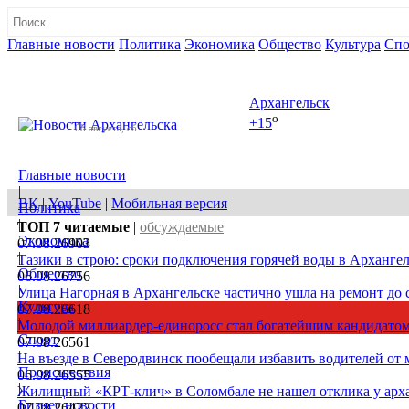
Главные новости
Политика
Экономика
Общество
Культура
Спо
Полная версия сайта
Архангельск
o
+15
08 августа, сб
Главные новости
|
ВК
|
YouTube
|
Мобильная версия
Политика
|
ТОП 7
читаемые
|
обсуждаемые
Экономика
07.08.26
903
|
Тазики в строю: сроки подключения горячей воды в Архангел
Общество
06.08.26
756
|
Улица Нагорная в Архангельске частично ушла на ремонт до 
Культура
07.08.26
618
|
Молодой миллиардер-единоросс стал богатейшим кандидатом
Спорт
07.08.26
561
|
На въезде в Северодвинск пообещали избавить водителей от
Происшествия
06.08.26
555
|
Жилищный «КРТ-клич» в Соломбале не нашел отклика у арх
Бизнес новости
07.08.26
422