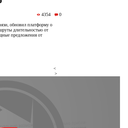
о
4354
0
вязи, обновил платформу о
ршруты длительностью от
одные предложения от
<
>