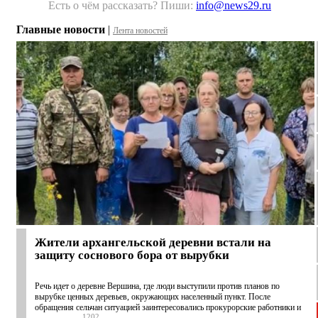
Есть о чём рассказать? Пиши:
info@news29.ru
Главные новости
|
Лента новостей
Жители архангельской деревни встали на
защиту соснового бора от вырубки
Речь идет о деревне Вершина, где люди выступили против планов по
вырубке ценных деревьев, окружающих населенный пункт. После
обращения сельчан ситуацией заинтересовались прокурорские работники и
1202