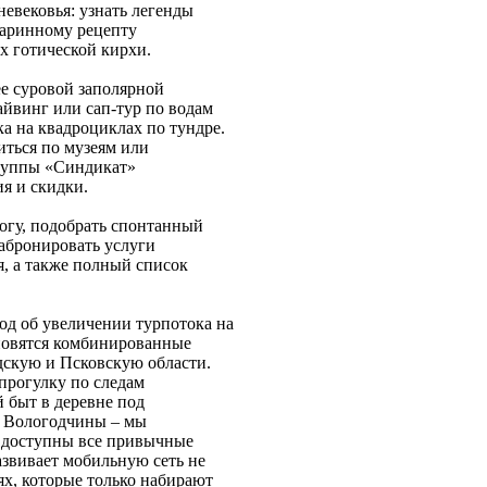
евековья: узнать легенды
таринному рецепту
х готической кирхи.
е суровой заполярной
йвинг или сап-тур по водам
а на квадроциклах по тундре.
иться по музеям или
группы «Синдикат»
я и скидки.
огу, подобрать спонтанный
забронировать услуги
, а также полный список
од об увеличении турпотока на
ановятся комбинированные
дскую и Псковскую области.
прогулку по следам
 быт в деревне под
х Вологодчины – мы
и доступны все привычные
звивает мобильную сеть не
ях, которые только набирают