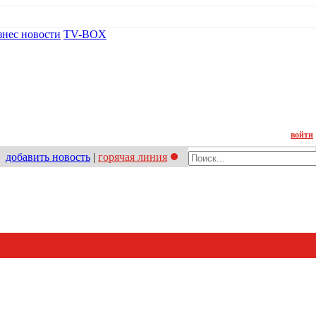
знес новости
TV-BOX
Контакт
войти
добавить новость
|
горячая линия