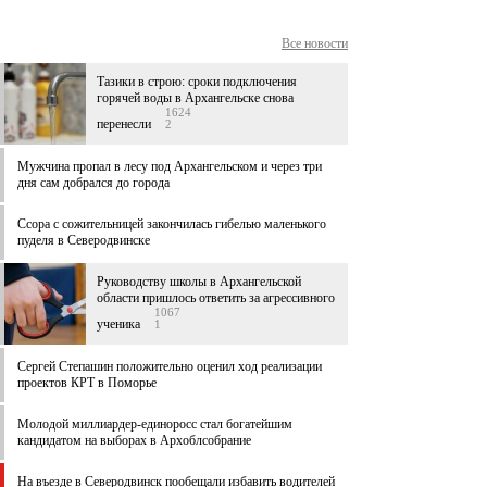
Все новости
Тазики в строю: сроки подключения
горячей воды в Архангельске снова
1624
перенесли
2
Мужчина пропал в лесу под Архангельском и через три
дня сам добрался до города
Ссора с сожительницей закончилась гибелью маленького
пуделя в Северодвинске
Руководству школы в Архангельской
области пришлось ответить за агрессивного
1067
ученика
1
Сергей Степашин положительно оценил ход реализации
проектов КРТ в Поморье
Молодой миллиардер-единоросс стал богатейшим
кандидатом на выборах в Архоблсобрание
На въезде в Северодвинск пообещали избавить водителей