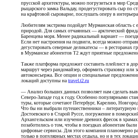
прусской архитектуры, можно погрузиться в мир Средн
рыцарского замка Вальдау, продегустировать сыр по с
на крафтовой сыроварне, послушать оперу в интерьера
Любителям экстрима подойдет Мурманская область с е
природой. Для самых отчаянных — арктический фрида
Баренцева моря. Менее радикальный вариант — поездк
Если нет настроения на подвиги, всегда можно отправ
дегустировать северные деликатесы — в ресторанах 
в Мурманске абонентов T2 ждут приятные предложени
Также платформа предложит составить плейлист в дор
маршрут через рандомайзер, оформить страховку или 
автоконсьержа. Все опции и специальные предложения
локаций доступны на
travel.t2.ru
— Анализ больших данных позволяет нам сделать выв
Северо-Западе год к году. Особенно популярными ст
туры, которые сочетают Петербург, Карелию, Новгоро
Что бы ни выбрали путешественники – литературную 
Достоевского в Старой Руссе, погружение в поморский
Архангельском или изучение древних фресок в храма
позаботились о том, чтобы в поездках абонентам был
цифровые сервисы. Для этого компания планомерно ра
только в популярных местах отдыха, но и в тех локаци