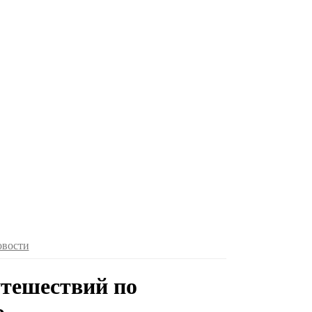
овости
утешествий по