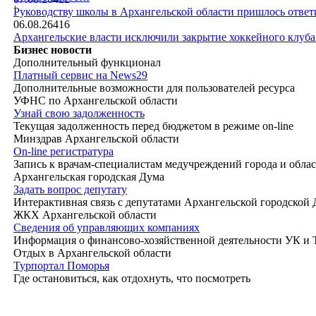
|
Руководству школы в Архангельской области пришлось ответи
06.08.26
416
Архангельские власти исключили закрытие хоккейного клуб
Бизнес новости
Дополнительный функционал
Платный сервис на News29
Дополнительные возможности для пользователей ресурса
УФНС по Архангельской области
Узнай свою задолженность
Текущая задолженность перед бюджетом в режиме on-line
Минздрав Архангельской области
On-line регистратура
Запись к врачам-специалистам медучреждений города и обла
Архангельская городская Дума
Задать вопрос депутату
Интерактивная связь с депутатами Архангельской городской
ЖКХ Архангельской области
Сведения об управляющих компаниях
Информация о финансово-хозяйственной деятельности УК и
Отдых в Архангельской области
Турпортал Поморья
Где остановиться, как отдохнуть, что посмотреть