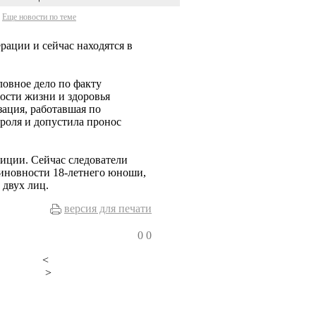
Еще новости по теме
рации и сейчас находятся в
ловное дело по факту
ости жизни и здоровья
зация, работавшая по
троля и допустила пронос
иции. Сейчас следователи
виновности 18-летнего юноши,
 двух лиц.
версия для печати
0
0
<
>