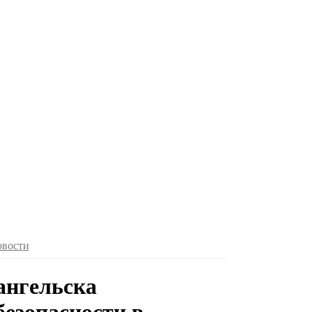
овости
ангельска