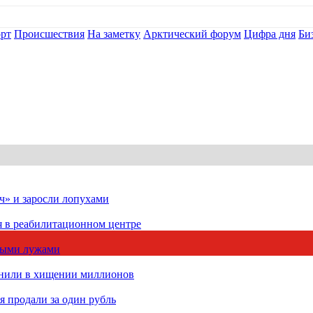
рт
Происшествия
На заметку
Арктический форум
Цифра дня
Би
ч» и заросли лопухами
я в реабилитационном центре
чными лужами
инили в хищении миллионов
 продали за один рубль