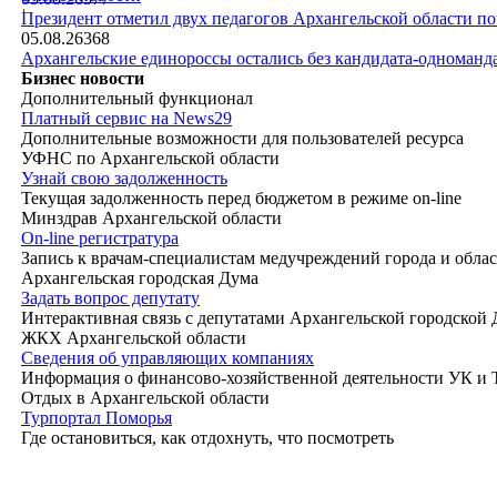
|
Президент отметил двух педагогов Архангельской области п
05.08.26
368
Архангельские единороссы остались без кандидата-одноманд
Бизнес новости
Дополнительный функционал
Платный сервис на News29
Дополнительные возможности для пользователей ресурса
УФНС по Архангельской области
Узнай свою задолженность
Текущая задолженность перед бюджетом в режиме on-line
Минздрав Архангельской области
On-line регистратура
Запись к врачам-специалистам медучреждений города и обла
Архангельская городская Дума
Задать вопрос депутату
Интерактивная связь с депутатами Архангельской городской
ЖКХ Архангельской области
Сведения об управляющих компаниях
Информация о финансово-хозяйственной деятельности УК и
Отдых в Архангельской области
Турпортал Поморья
Где остановиться, как отдохнуть, что посмотреть