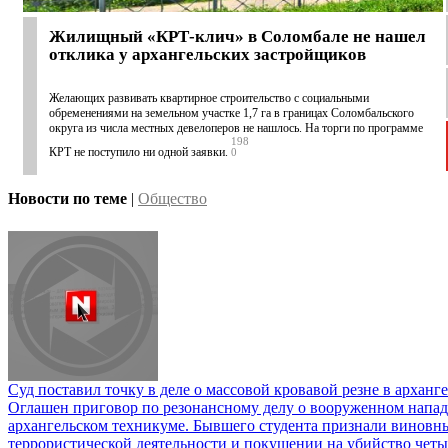
Жилищный «КРТ-клич» в Соломбале не нашел
отклика у архангельских застройщиков
Желающих развивать квартирное строительство с социальными
обременениями на земельном участке 1,7 га в границах Соломбальского
округа из числа местных девелоперов не нашлось. На торги по программе
198
КРТ не поступило ни одной заявки.
0
Новости по теме
|
Общество
Суд поставил точку в деле о массовой кровавой резне в арханг
Оглашен приговор по резонансному делу о вооруженном напад
архангельском техникуме. Бывшего студента признали виновн
террористической деятельности и покушении на убийство четы