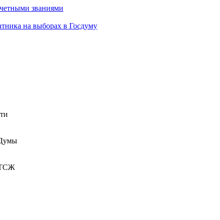
очетными званиями
атника на выборах в Госдуму
сти
 Думы
 ТСЖ