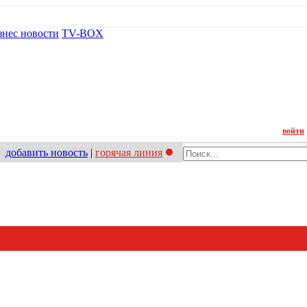
знес новости
TV-BOX
Контакт
войти
добавить новость
|
горячая линия