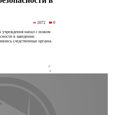
безопасности в
2072
0
к учреждения напал с ножом
асности в заведении
анялись следственные органы.
<
>