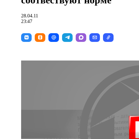
соотвествуют норме
28.04.11
23:47