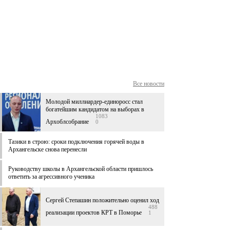
Все новости
Молодой миллиардер-единоросс стал
богатейшим кандидатом на выборах в
1083
Архоблсобрание
0
Тазики в строю: сроки подключения горячей воды в
Архангельске снова перенесли
Руководству школы в Архангельской области пришлось
ответить за агрессивного ученика
Сергей Степашин положительно оценил ход
488
реализации проектов КРТ в Поморье
1