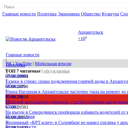
Главные новости
Политика
Экономика
Общество
Культура
Спо
Полная версия сайта
Архангельск
o
+16
08 августа, сб
Главные новости
|
ВК
|
YouTube
|
Мобильная версия
Политика
|
ТОП 7
читаемые
|
обсуждаемые
Экономика
07.08.26
903
|
Тазики в строю: сроки подключения горячей воды в Архангел
Общество
06.08.26
756
|
Улица Нагорная в Архангельске частично ушла на ремонт до 
Культура
07.08.26
618
|
Молодой миллиардер-единоросс стал богатейшим кандидатом
Спорт
07.08.26
561
|
На въезде в Северодвинск пообещали избавить водителей от
Происшествия
06.08.26
555
|
Жилищный «КРТ-клич» в Соломбале не нашел отклика у арх
Бизнес новости
07.08.26
422