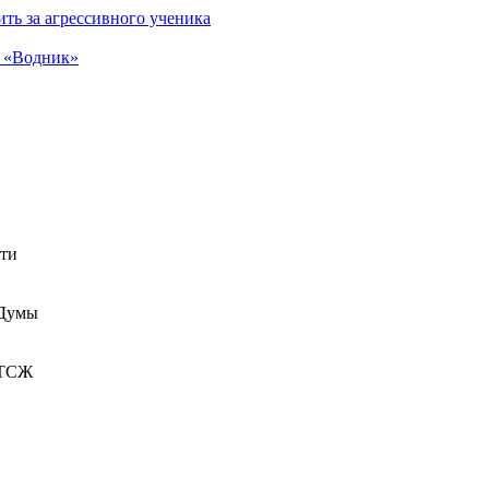
ть за агрессивного ученика
а «Водник»
сти
 Думы
 ТСЖ