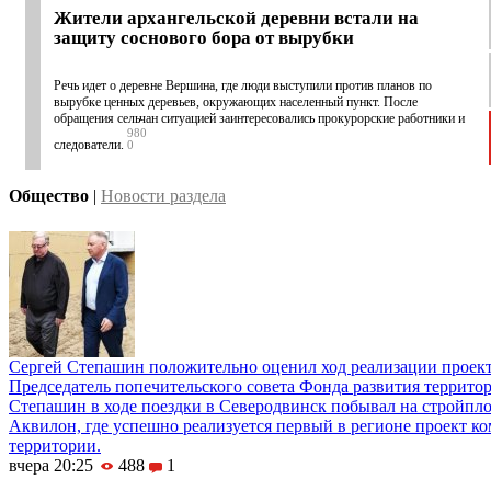
Жители архангельской деревни встали на
защиту соснового бора от вырубки
Речь идет о деревне Вершина, где люди выступили против планов по
вырубке ценных деревьев, окружающих населенный пункт. После
обращения сельчан ситуацией заинтересовались прокурорские работники и
980
следователи.
0
Общество
|
Новости раздела
Сергей Степашин положительно оценил ход реализации проек
Председатель попечительского совета Фонда развития террито
Степашин в ходе поездки в Северодвинск побывал на стройпл
Аквилон, где успешно реализуется первый в регионе проект к
территории.
вчера 20:25
488
1