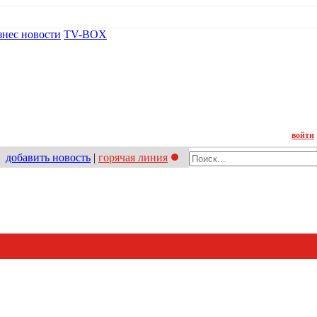
знес новости
TV-BOX
Контакт
войти
добавить новость
|
горячая линия