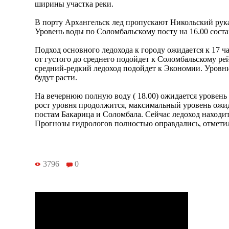
ширины участка реки.
В порту Архангельск лед пропускают Никольский рука
Уровень воды по Соломбальскому посту на 16.00 соста
Подход основного ледохода к городу ожидается к 17 ча
от густого до среднего подойдет к Соломбальскому рейд
средний-редкий ледоход подойдет к Экономии. Уровни
будут расти.
На вечернюю полную воду ( 18.00) ожидается уровень 
рост уровня продолжится, максимальный уровень ожид
постам Бакарица и Соломбала. Сейчас ледоход находи
Прогнозы гидрологов полностью оправдались, отмет
3796
0