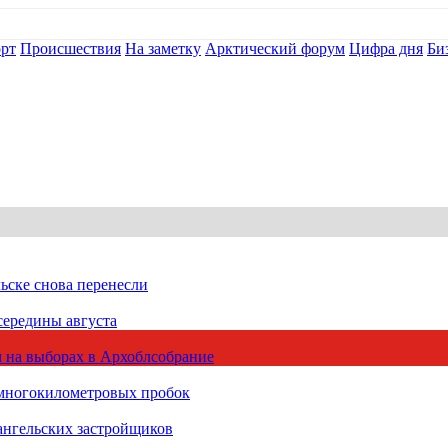
рт
Происшествия
На заметку
Арктический форум
Цифра дня
Би
ьске снова перенесли
середины августа
 на выборах в Архоблсобрание
 многокилометровых пробок
ангельских застройщиков