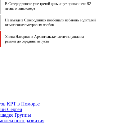
В Северодвинске уже третий день ищут пропавшего 92-
летнего пенсионера
На въезде в Северодвинск пообещали избавить водителей
от многокилометровых пробок
Улица Нагорная в Архангельске частично ушла на
ремонт до середины августа
тов КРТ в Поморье
рий Сергей
ощадке Группы
омплексного развития