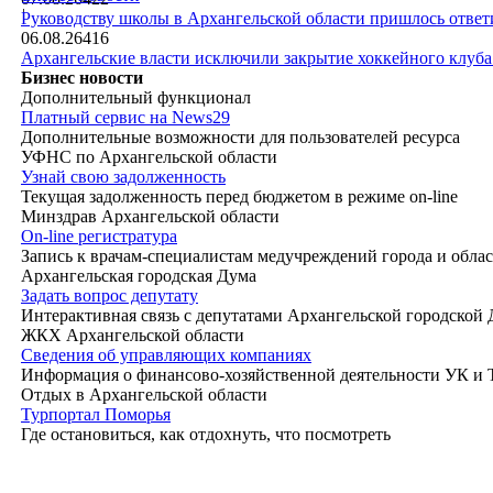
|
Руководству школы в Архангельской области пришлось ответи
06.08.26
416
Архангельские власти исключили закрытие хоккейного клуб
Бизнес новости
Дополнительный функционал
Платный сервис на News29
Дополнительные возможности для пользователей ресурса
УФНС по Архангельской области
Узнай свою задолженность
Текущая задолженность перед бюджетом в режиме on-line
Минздрав Архангельской области
On-line регистратура
Запись к врачам-специалистам медучреждений города и обла
Архангельская городская Дума
Задать вопрос депутату
Интерактивная связь с депутатами Архангельской городской
ЖКХ Архангельской области
Сведения об управляющих компаниях
Информация о финансово-хозяйственной деятельности УК и
Отдых в Архангельской области
Турпортал Поморья
Где остановиться, как отдохнуть, что посмотреть