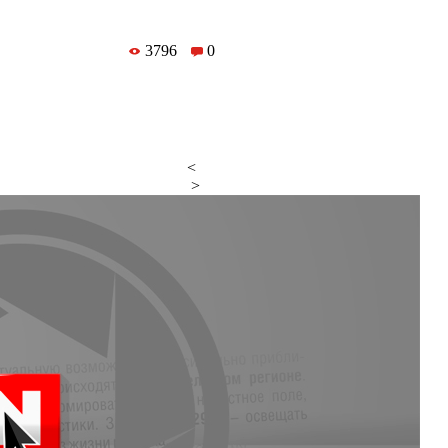
3796
0
<
>