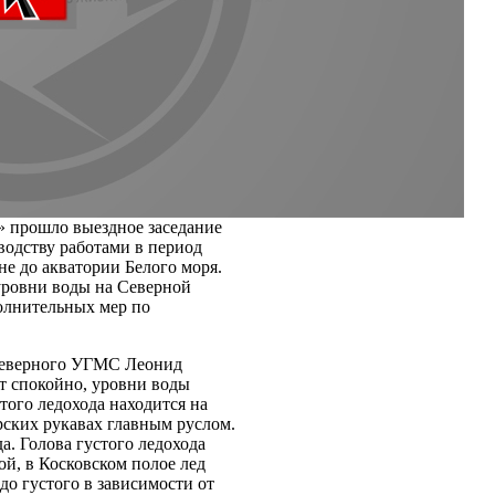
» прошло выездное заседание
водству работами в период
е до акватории Белого моря.
уровни воды на Северной
олнительных мер по
 Северного УГМС Леонид
ет спокойно, уровни воды
того ледохода находится на
рских рукавах главным руслом.
а. Голова густого ледохода
ой, в Косковском полое лед
 до густого в зависимости от