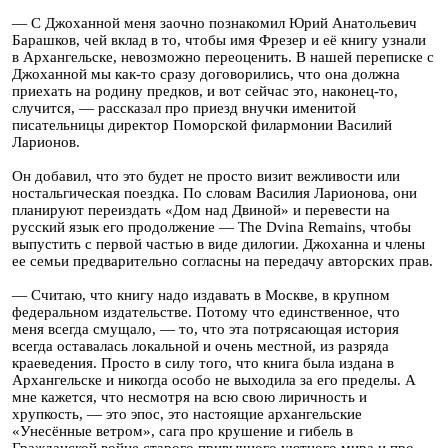
— С Джоханной меня заочно познакомил Юрий Анатольевич
Барашков, чей вклад в то, чтобы имя Фрезер и её книгу узнали
в Архангельске, невозможно переоценить. В нашей переписке с
Джоханной мы как-то сразу договорились, что она должна
приехать на родину предков, и вот сейчас это, наконец-то,
случится, — рассказал про приезд внучки именитой
писательницы директор Поморской филармонии Василий
Ларионов.
Он добавил, что это будет не просто визит вежливости или
ностальгическая поездка. По словам Василия Ларионова, они
планируют переиздать «Дом над Двиной» и перевести на
русский язык его продолжение — The Dvina Remains, чтобы
выпустить с первой частью в виде дилогии. Джоханна и члены
ее семьи предварительно согласны на передачу авторских прав.
— Считаю, что книгу надо издавать в Москве, в крупном
федеральном издательстве. Потому что единственное, что
меня всегда смущало, — то, что эта потрясающая история
всегда оставалась локальной и очень местной, из разряда
краеведения. Просто в силу того, что книга была издана в
Архангельске и никогда особо не выходила за его пределы. А
мне кажется, что несмотря на всю свою лиричность и
хрупкость, — это эпос, это настоящие архангельские
«Унесённые ветром», сага про крушение и гибель в