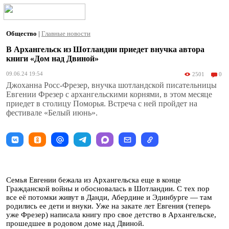
Общество
|
Главные новости
В Архангельск из Шотландии приедет внучка автора
книги «Дом над Двиной»
09.06.24 19:54
2501
0
Джоханна Росс-Фрезер, внучка шотландской писательницы
Евгении Фрезер с архангельскими корнями, в этом месяце
приедет в столицу Поморья. Встреча с ней пройдет на
фестивале «Белый июнь».
Семья Евгении бежала из Архангельска еще в конце
Гражданской войны и обосновалась в Шотландии. С тех пор
все её потомки живут в Данди, Абердине и Эдинбурге — там
родились ее дети и внуки. Уже на закате лет Евгения (теперь
уже Фрезер) написала книгу про свое детство в Архангельске,
прошедшее в родовом доме над Двиной.