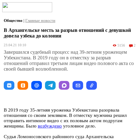
Общество
|
Главные новости
В Архангельске месть за разрыв отношений с девушкой
довела узбека до колонии
23.04.21 10:10
5156
2
Завершился судебный процесс над 39-летним уроженцем
Узбекистана. В 2019 году он в отместку за разрыв
отношений отправил третьим лицам видео полового акта со
своей бывшей возлюбленной.
В 2019 году 35-летняя уроженка Узбекистана разорвала
отношения со своим земляком. В отместку мужчина решил
отправить интимное видео с их половым актом подругам
женщины. Было
возбуждено
уголовное дело.
Судья Ломоносовского районного суда Архангельска