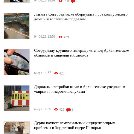
04.08.26 14:09
690
1
Ливни в Северодвинске обернулись провалом у жилого
дома и затопленным подвалом
04.08.26 15:56
439
Сотрудницу крупного гипермаркета под Архангельском
обвинили в хищении миллионов
вчера 14:37
425
Дорожные «стройки века» в Архангельске уперлись в
«кирпич» и заросли лопухами
вчера 16:56
425
1
Дурно пахнет: коммунальный инцидент вскрыл
проблемы в бюджетной сфере Поморья