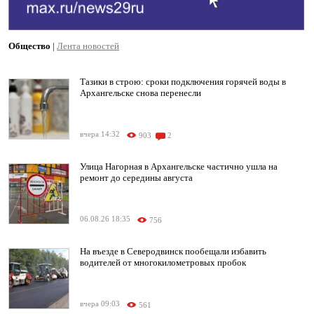
Общество
|
Лента новостей
Тазики в строю: сроки подключения горячей воды в
Архангельске снова перенесли
вчера 14:32
903
2
Улица Нагорная в Архангельске частично ушла на
ремонт до середины августа
06.08.26 18:35
756
На въезде в Северодвинск пообещали избавить
водителей от многокилометровых пробок
вчера 09:03
561