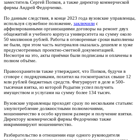
заместитель Сергей Попков, а также директор коммерческой
фирмы Андрей Федорченко.
По данным следствия, в конце 2023 года вузовские управленцы,
используя служебное положение,
заключили
с
аффилированными организациями договоры на ремонт двух
общежитий и учебного корпуса университета на сумму около
50 миллионов рублей. Работы в оговоренные сроки выполнены
не были, при этом часть материалов оказалась дешевле и хуже
предусмотренных проектно-сметной документацией.
Несмотря на это, акты приёмки были подписаны и оплачены в
полном объёме.
Правоохранители также утверждают, что Попков, будучи в
сговоре с подрядчиками, похитил на госконтрактах свыше 12
млн рублей бюджетных средств. Фигурирует в деле и 500-
тысячная взятка, из которой Родыгин успел получить
имуществом и услугами на сумму более 134 тысяч.
Вузовские управленцы проходят сразу по нескольким статьям:
злоупотребление должностными полномочиями,
мошенничество в особо крупном размере и получение взятки.
Директору коммерческой фирмы Федорченко также
инкриминируют мошенничество.
Разбирательство в отношении еще одного руководителя