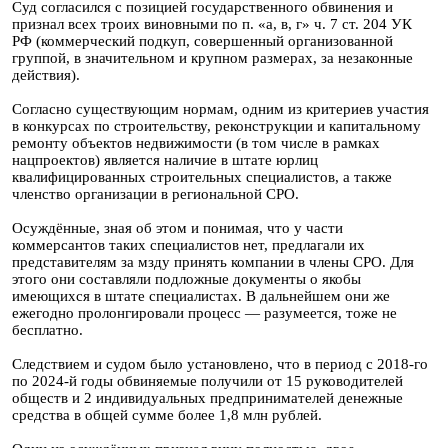
Суд согласился с позицией государственного обвинения и
признал всех троих виновными по п. «а, в, г» ч. 7 ст. 204 УК
РФ (коммерческий подкуп, совершенный организованной
группой, в значительном и крупном размерах, за незаконные
действия).
Согласно существующим нормам, одним из критериев участия
в конкурсах по строительству, реконструкции и капитальному
ремонту объектов недвижимости (в том числе в рамках
нацпроектов) является наличие в штате юрлиц
квалифицированных строительных специалистов, а также
членство организации в региональной СРО.
Осуждённые, зная об этом и понимая, что у части
коммерсантов таких специалистов нет, предлагали их
представителям за мзду принять компании в члены СРО. Для
этого они составляли подложные документы о якобы
имеющихся в штате специалистах. В дальнейшем они же
ежегодно пролонгировали процесс — разумеется, тоже не
бесплатно.
Следствием и судом было установлено, что в период с 2018-го
по 2024-й годы обвиняемые получили от 15 руководителей
обществ и 2 индивидуальных предпринимателей денежные
средства в общей сумме более 1,8 млн рублей.