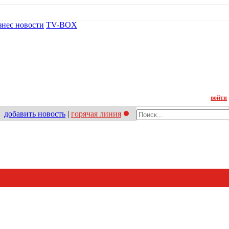
знес новости
TV-BOX
Контакт
войти
добавить новость
|
горячая линия