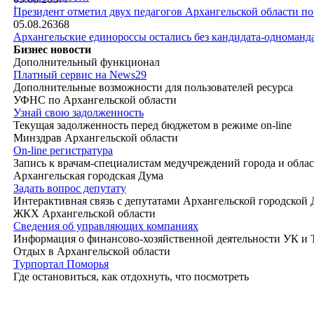
|
Президент отметил двух педагогов Архангельской области п
05.08.26
368
Архангельские единороссы остались без кандидата-одноманд
Бизнес новости
Дополнительный функционал
Платный сервис на News29
Дополнительные возможности для пользователей ресурса
УФНС по Архангельской области
Узнай свою задолженность
Текущая задолженность перед бюджетом в режиме on-line
Минздрав Архангельской области
On-line регистратура
Запись к врачам-специалистам медучреждений города и обла
Архангельская городская Дума
Задать вопрос депутату
Интерактивная связь с депутатами Архангельской городской
ЖКХ Архангельской области
Сведения об управляющих компаниях
Информация о финансово-хозяйственной деятельности УК и
Отдых в Архангельской области
Турпортал Поморья
Где остановиться, как отдохнуть, что посмотреть