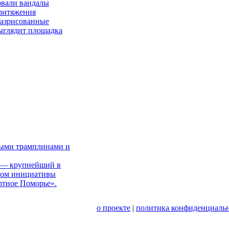
овали вандалы
притяжения
Разрисованные
выглядит площадка
ными трамплинами и
к — крупнейший в
атом инициативы
ртное Поморье».
о проекте
|
политика конфиденциальн