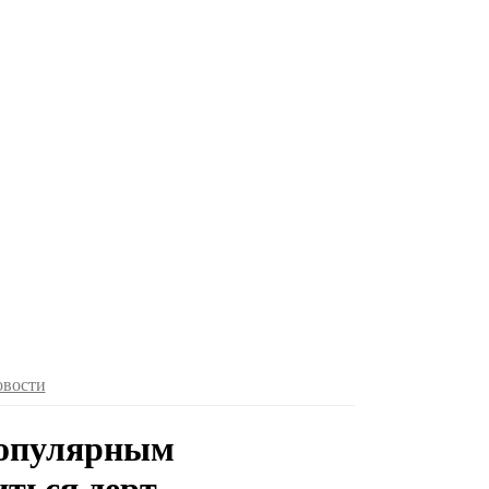
овости
популярным