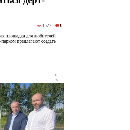
ться дерт-
1577
0
вая площадка для любителей
-парком предлагают создать
<
>