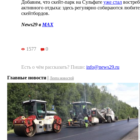
Добавим, что скейт-парк на Сульфате
уже стал
востреб
активного отдыха: здесь регулярно собираются любит
скейтбордов.
News29 в
MAX
1577
0
Есть о чём рассказать? Пиши:
info@news29.ru
Главные новости
|
Лента новостей