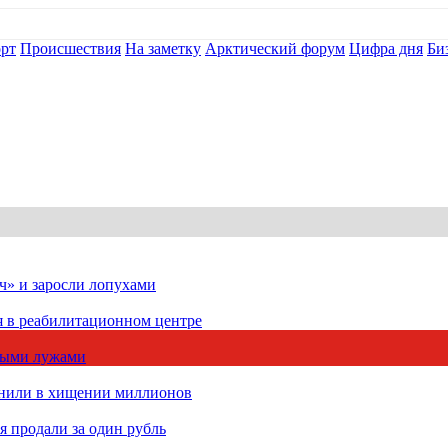
рт
Происшествия
На заметку
Арктический форум
Цифра дня
Би
ч» и заросли лопухами
я в реабилитационном центре
чными лужами
инили в хищении миллионов
 продали за один рубль