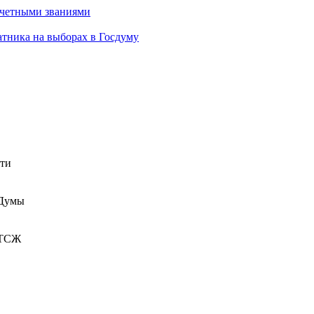
очетными званиями
атника на выборах в Госдуму
сти
 Думы
 ТСЖ