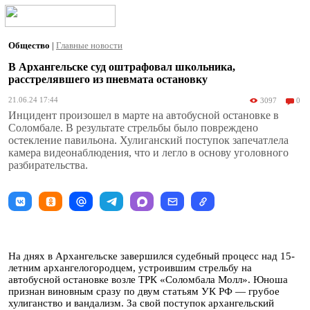
Общество
|
Главные новости
В Архангельске суд оштрафовал школьника,
расстрелявшего из пневмата остановку
21.06.24 17:44
3097
0
Инцидент произошел в марте на автобусной остановке в
Соломбале. В результате стрельбы было повреждено
остекление павильона. Хулиганский поступок запечатлела
камера видеонаблюдения, что и легло в основу уголовного
разбирательства.
На днях в Архангельске завершился судебный процесс над 15-
летним архангелогородцем, устроившим стрельбу на
автобусной остановке возле ТРК «Соломбала Молл». Юноша
признан виновным сразу по двум статьям УК РФ — грубое
хулиганство и вандализм. За свой поступок архангельский