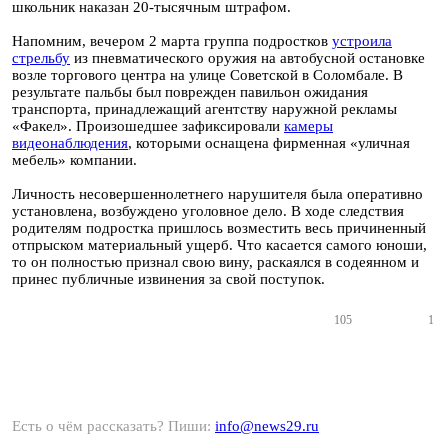
школьник наказан 20-тысячным штрафом.
Напомним, вечером 2 марта группа подростков
устроила
стрельбу
из пневматического оружия на автобусной остановке
возле торгового центра на улице Советской в Соломбале. В
результате пальбы был поврежден павильон ожидания
транспорта, принадлежащий агентству наружной рекламы
«Факел». Произошедшее зафиксировали
камеры
видеонаблюдения
, которыми оснащена фирменная «уличная
мебель» компании.
Личность несовершеннолетнего нарушителя была оперативно
установлена, возбуждено уголовное дело. В ходе следствия
родителям подростка пришлось возместить весь причиненный
отпрыском материальный ущерб. Что касается самого юноши,
то он полностью признал свою вину, раскаялся в содеянном и
принес публичные извинения за свой поступок.
105
1
Есть о чём рассказать? Пиши:
info@news29.ru