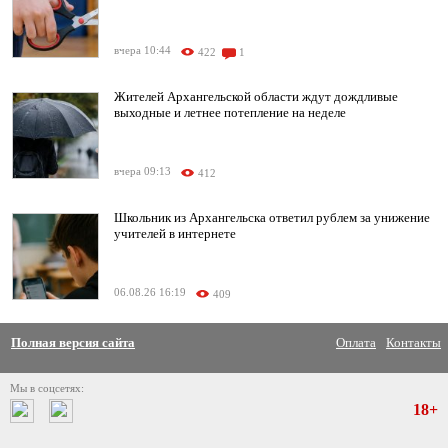
вчера 10:44
422
1
Жителей Архангельской области ждут дождливые
выходные и летнее потепление на неделе
вчера 09:13
412
Школьник из Архангельска ответил рублем за унижение
учителей в интернете
06.08.26 16:19
409
Полная версия сайта
Оплата
Контакты
Мы в соцсетях:
18+