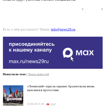
0
0
Есть о чём рассказать? Пиши:
info@news29.ru
Новости по теме
|
Лента новостей
«Ленинский» парк на окраине Архангельска вновь
наполнился протестами
12.04.26 11:20
3147