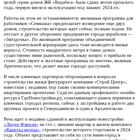
целой серии домов ЖК «Корабел» была сдана летом прошлого
года, первую ввели в эксплуатацию под занавес 2024-го.
Работы на этом не останавливаются: жилищная программа для
работников «Севмаша» предполагает возведение еще двух
домов, строительство которых идет сейчас полным ходом. Не
отстает и другое оборонное предприятие города корабелов —
«Звёздочка». По жилищной программе объединенной
судостроительной корпорации здесь тоже возводятся жилые
корпуса. Стоимость квадратного метра в таких домах
существенно ниже рыночной, поскольку вопрос о прибыли не
стоит. Действуют и льготные программы по ипотеке, включая
Арктическую, что делает жилье гораздо доступней.
В числе ключевых партнеров оборонщиков в вопросах
строительства жилья фигурирует компания «Строй Центр»,
известная с недавних пор также своими коммерческими
квартирными проектами. Судя по данным профильного онлайн-
ресурса ГдеНовостройки,ру, охватывающего рынок первички в
ключевых городах региона, сейчас у застройщика в работе два
крупных проекта в Северодвинске и один в Архангельске.
Речь идет о недавно сданной в эксплуатацию новостройке
«Лидер Фэмели»
на сто с лишним квартир и жилом комплексе
«Квартал мечты»
, строительство которого стартовало в 2024
году. Объект представляет из себя по сути мини-город в