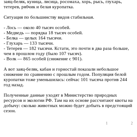
заяц-беляк, куница, лисица, росомаха, хорь, рысь, глухарь,
тетерев, рябчик и белая куропатка.
Ситуация по большинству видов стабильная.
- Лось — около 40 тысяч особей.
- Медведь — порядка 18 тысяч особей.
- Белка — целых 164 тысячи.
- Глухарь — 133 тысячи.
- Тетерев — 182 тысячи. Кстати, это почти в два раза больше,
чем в прошлом году (было 107 тысяч).
- Волк — 865 особей (снижение с 901).
А вот заяц-беляк, кабан и горностай показали небольшое
снижение по сравнению с прошлым годом. Популяция белой
куропатки тоже уменьшилась: сейчас 101 тысяча против 244
год назад.
Полученные данные уходят в Министерство природных
ресурсов и экологии РФ. Там на их основе рассчитают квоты на
добычу: сколько животных можно будет добыть в предстоящий
сезон.
1
2