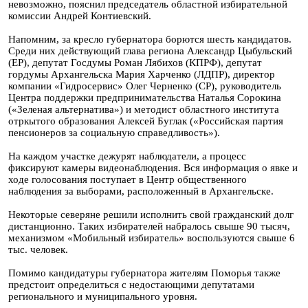
невозможно, пояснил председатель областной избирательной
комиссии Андрей Контиевский.
Напомним, за кресло губернатора борются шесть кандидатов.
Среди них действующий глава региона Александр Цыбульский
(ЕР), депутат Госдумы Роман Лябихов (КПРФ), депутат
гордумы Архангельска Мария Харченко (ЛДПР), директор
компании «Гидросервис» Олег Черненко (СР), руководитель
Центра поддержки предпринимательства Наталья Сорокина
(«Зеленая альтернатива») и методист областного института
отркытого образования Алексей Буглак («Российская партия
пенсионеров за социальную справедливость»).
На каждом участке дежурят наблюдатели, а процесс
фиксируют камеры видеонаблюдения. Вся информация о явке и
ходе голосования поступает в Центр общественного
наблюдения за выборами, расположенный в Архангельске.
Некоторые северяне решили исполнить свой гражданский долг
дистанционно. Таких избирателей набралось свыше 90 тысяч,
механизмом «Мобильный избиратель» воспользуются свыше 6
тыс. человек.
Помимо кандидатуры губернатора жителям Поморья также
предстоит определиться с недостающими депутатами
регионального и муниципального уровня.