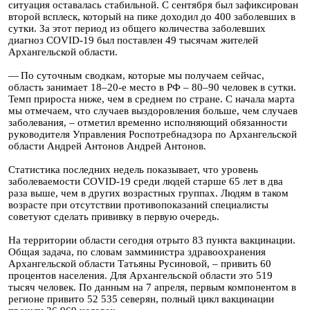
ситуация оставалась стабильной. С сентября был зафиксирован
второй всплеск, который на пике доходил до 400 заболевших в
сутки. За этот период из общего количества заболевших
диагноз COVID-19 был поставлен 49 тысячам жителей
Архангельской области.
— По суточным сводкам, которые мы получаем сейчас,
область занимает 18–20-е место в РФ – 80–90 человек в сутки.
Темп прироста ниже, чем в среднем по стране. С начала марта
мы отмечаем, что случаев выздоровления больше, чем случаев
заболевания, – отметил временно исполняющий обязанности
руководителя Управления Роспотребнадзора по Архангельской
области Андрей Антонов Андрей Антонов.
Статистика последних недель показывает, что уровень
заболеваемости COVID-19 среди людей старше 65 лет в два
раза выше, чем в других возрастных группах. Людям в таком
возрасте при отсутствии противопоказаний специалисты
советуют сделать прививку в первую очередь.
На территории области сегодня отрыто 83 пункта вакцинации.
Общая задача, по словам замминистра здравоохранения
Архангельской области Татьяны Русиновой, – привить 60
процентов населения. Для Архангельской области это 519
тысяч человек. По данным на 7 апреля, первым компонентом в
регионе привито 52 535 северян, полный цикл вакцинации