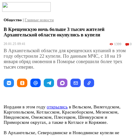
Общество
|
Главные новости
В Крещенскую ночь больше 3 тысяч жителей
Архангельской области окунулись в купели
20.01.25 09:41
1399
0
В Архангельской области для крещенских купаний в этом
году обустроили 22 купели. По данным МЧС, с 18 на 19
января обряд омовения в Поморье совершили более трех
тысяч северян.
Иордани в этом году
открылись
в Вельском, Вилегодском,
Каргопольском, Котласском, Красноборском, Мезенском,
Няндомском, Онежском, Плесецком, Шенкурском и
Приморском округах, а также в Котласе и Коряжме.
В Архангельске, Северодвинске и Новодвинске купели не