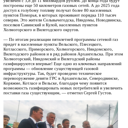
увеличен с 3,8 до 11 миллиардов рублей. До конца года будут
построены еще 50 километров газовых сетей. А до 2025 года
доступ к голубому топливу получат более 80 населенных
пунктов Поморья, в которых проживают порядка 110 тысяч
северян. Это жители Сольвычегодска, Няндомы, Новодвинска,
поселков Савинский и Кулой, населенных пунктов
Холмогорского и Вилегодского округов.
— По итогам реализации пятилетней программы сетевой газ
придет в населенные пункты Вельского, Плесецкого,
Котласского, Приморского, Холмогорского, Няндомского,
Вилегодского районов и в ряд районов Архангельска. При этом
Холмогорский, Няндомский и Вилегодский районы
газифицируются впервые! Еще одно из ключевых направлений
программы — обновление существующей газовой
инфраструктуры. Так, будет проведено техническое
перевооружение девяти ГРС в Архангельске, Северодвинске,
Коряжме, Котласе и Вельске, благодаря чему появится
возможность газифицировать новых потребителей и увеличить
поставки газа существующим, — отметил Сергей Густов.