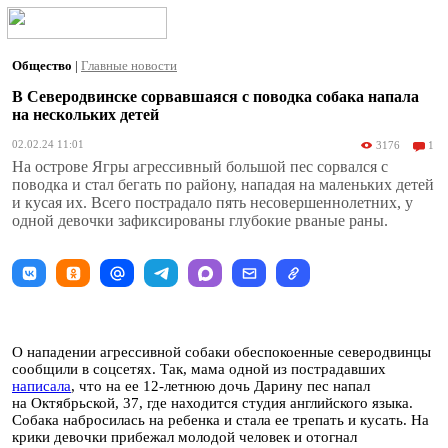
Общество
|
Главные новости
В Северодвинске сорвавшаяся с поводка собака напала
на нескольких детей
02.02.24 11:01
3176
1
На острове Ягры агрессивный большой пес сорвался с
поводка и стал бегать по району, нападая на маленьких детей
и кусая их. Всего пострадало пять несовершеннолетних, у
одной девочки зафиксированы глубокие рваные раны.
О нападении агрессивной собаки обеспокоенные северодвинцы
сообщили в соцсетях. Так, мама одной из пострадавших
написала
, что на ее 12-летнюю дочь Дарину пес напал
на Октябрьской, 37, где находится студия английского языка.
Собака набросилась на ребенка и стала ее трепать и кусать. На
крики девочки прибежал молодой человек и отогнал