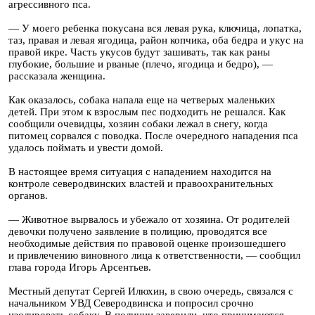
агрессивного пса.
— У моего ребенка покусана вся левая рука, ключица, лопатка,
таз, правая и левая ягодица, район копчика, оба бедра и укус на
правой икре. Часть укусов будут зашивать, так как раны
глубокие, большие и рваные (плечо, ягодица и бедро), —
рассказала женщина.
Как оказалось, собака напала еще на четверых маленьких
детей. При этом к взрослым пес подходить не решался. Как
сообщили очевидцы, хозяин собаки лежал в снегу, когда
питомец сорвался с поводка. После очередного нападения пса
удалось поймать и увести домой.
В настоящее время ситуация с нападением находится на
контроле северодвинских властей и правоохранительных
органов.
— Животное вырвалось и убежало от хозяина. От родителей
девочки получено заявление в полицию, проводятся все
необходимые действия по правовой оценке произошедшего
и привлечению виновного лица к ответственности, — сообщил
глава города Игорь Арсентьев.
Местный депутат Сергей Илюхин, в свою очередь, связался с
начальником УВД Северодвинска и попросил срочно