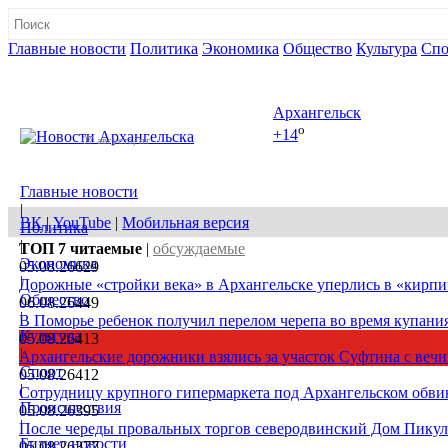
Главные новости
Политика
Экономика
Общество
Культура
Спо
Полная версия сайта
Архангельск
o
+14
07 августа, пт
Главные новости
|
ВК
|
YouTube
|
Мобильная версия
Политика
|
ТОП 7
читаемые
|
обсуждаемые
Экономика
05.08.26
629
|
Дорожные «стройки века» в Архангельске уперлись в «кирпи
Общество
06.08.26
449
|
В Поморье ребенок получил перелом черепа во время купани
Культура
05.08.26
413
|
Архангельские дорожники взялись за участок Суфтина с ве
Спорт
05.08.26
412
|
Сотрудницу крупного гипермаркета под Архангельском обв
Происшествия
05.08.26
395
|
После череды провальных торгов северодвинский Дом Пикуля
Бизнес новости
05.08.26
377