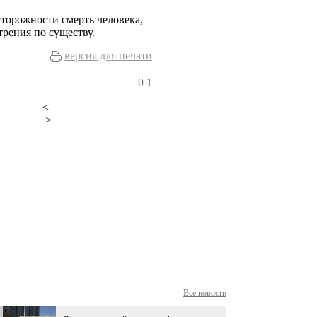
торожности смерть человека,
рения по существу.
версия для печати
0
1
<
>
Все новости