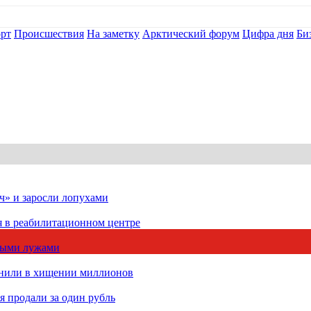
рт
Происшествия
На заметку
Арктический форум
Цифра дня
Би
ч» и заросли лопухами
я в реабилитационном центре
чными лужами
инили в хищении миллионов
 продали за один рубль