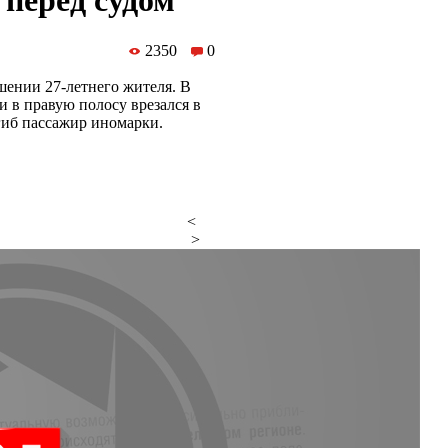
 перед судом
2350
0
шении 27-летнего жителя. В
 в правую полосу врезался в
гиб пассажир иномарки.
<
>