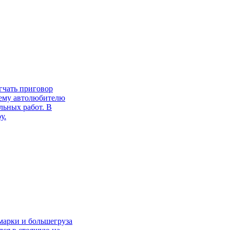
гчать приговор
нему автолюбителю
льных работ. В
у.
марки и большегруза