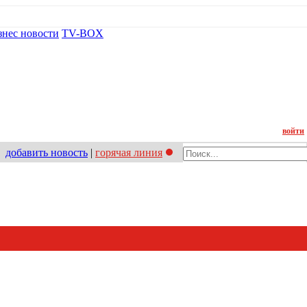
знес новости
TV-BOX
Контакт
войти
добавить новость
|
горячая линия