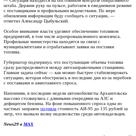
— Ситуация находится на постоянном контроле оперативного
штаба. Держим руку на пульсе, работаем в ежедневном режиме
с поставщиками и профильными ведомствами. По мере
обновления информации буду сообщать о ситуации, —
отметил Александр Цыбульский.
Особое внимание власти уделяют обеспечению топливом
предприятий, в том числе агропромышленного комплекса.
Профильные министерства находятся на связи с
муниципалитетами и отрабатывают заявки на поставки
топлива.
Губернатор подчеркнул, что поступающие объемы топлива
сразу распределяются между автозаправочными станциями.
Главная задача сейчас — как можно быстрее стабилизировать
ситуацию, которая обострилась в последние дни из-за перебоев
с поставками и ажиотажного спроса.
Напомним, в последние недели автомобилисты Архангельска
массово столкнулись с длинными очередями на АЗС и
дефицитом бензина. На фоне повышенного спроса одна из
частных заправок
подняла
стоимость АИ-95 до 135 рублей за
литр, что вызвало волну недовольства среди автовладельцев.
News29 в
MAX