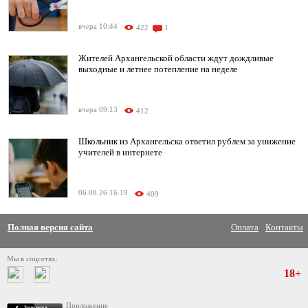
вчера 10:44
422
1
Жителей Архангельской области ждут дождливые
выходные и летнее потепление на неделе
вчера 09:13
412
Школьник из Архангельска ответил рублем за унижение
учителей в интернете
06.08.26 16:19
409
Полная версия сайта
Оплата
Контакты
Мы в соцсетях:
18+
Приложение