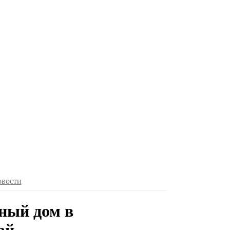
овости
нный дом в