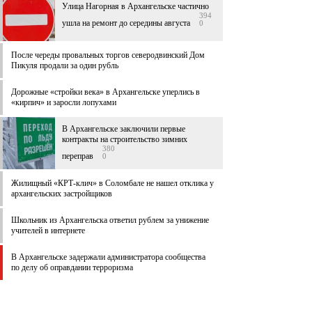
Улица Нагорная в Архангельске частично
394
ушла на ремонт до середины августа
0
После череды провальных торгов северодвинский Дом
Пикуля продали за один рубль
Дорожные «стройки века» в Архангельске уперлись в
«кирпич» и заросли лопухами
В Архангельске заключили первые
контракты на строительство зимних
380
переправ
0
Жилищный «КРТ-клич» в Соломбале не нашел отклика у
архангельских застройщиков
Школьник из Архангельска ответил рублем за унижение
учителей в интернете
В Архангельске задержали администратора сообщества
по делу об оправдании терроризма