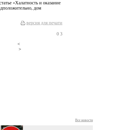
статье «Халатность и оказание
едположительно, дом
версия для печати
0
3
<
>
Все новости