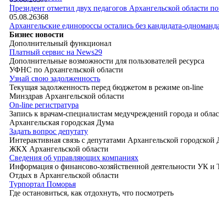
|
Президент отметил двух педагогов Архангельской области п
05.08.26
368
Архангельские единороссы остались без кандидата-одноманд
Бизнес новости
Дополнительный функционал
Платный сервис на News29
Дополнительные возможности для пользователей ресурса
УФНС по Архангельской области
Узнай свою задолженность
Текущая задолженность перед бюджетом в режиме on-line
Минздрав Архангельской области
On-line регистратура
Запись к врачам-специалистам медучреждений города и обла
Архангельская городская Дума
Задать вопрос депутату
Интерактивная связь с депутатами Архангельской городской
ЖКХ Архангельской области
Сведения об управляющих компаниях
Информация о финансово-хозяйственной деятельности УК и
Отдых в Архангельской области
Турпортал Поморья
Где остановиться, как отдохнуть, что посмотреть