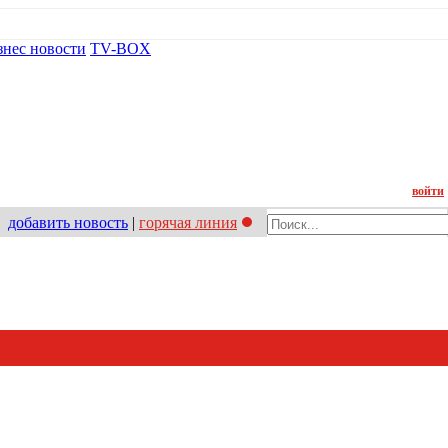
знес новости
TV-BOX
Контакт
войти
добавить новость
|
горячая линия