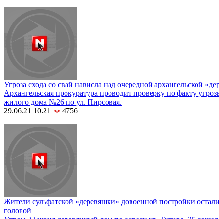
Угроза схода со свай нависла над очередной архангельской «д
Архангельская прокуратура проводит проверку по факту угрозы
жилого дома №26 по ул. Пирсовая.
29.06.21 10:21
4756
Жители сульфатской «деревяшки» довоенной постройки остали
головой