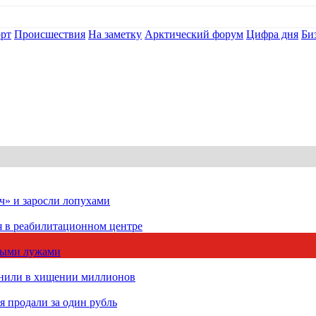
рт
Происшествия
На заметку
Арктический форум
Цифра дня
Би
ч» и заросли лопухами
я в реабилитационном центре
чными лужами
инили в хищении миллионов
 продали за один рубль