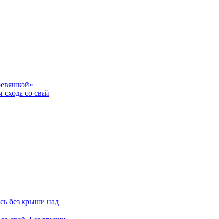
еревяшкой»
 схода со свай
сь без крыши над