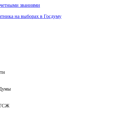
очетными званиями
атника на выборах в Госдуму
сти
 Думы
 ТСЖ