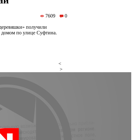
ай
7609
0
«деревяшки» получили
с домом по улице Суфтина.
<
>