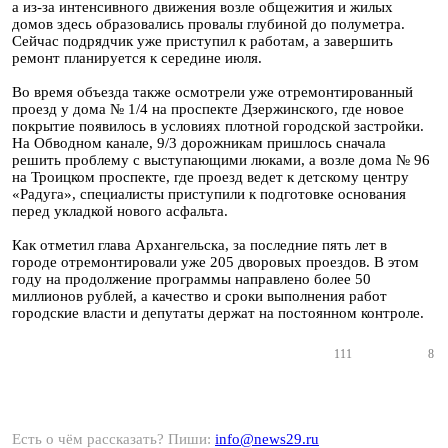
а из-за интенсивного движения возле общежития и жилых
домов здесь образовались провалы глубиной до полуметра.
Сейчас подрядчик уже приступил к работам, а завершить
ремонт планируется к середине июля.
Во время объезда также осмотрели уже отремонтированный
проезд у дома № 1/4 на проспекте Дзержинского, где новое
покрытие появилось в условиях плотной городской застройки.
На Обводном канале, 9/3 дорожникам пришлось сначала
решить проблему с выступающими люками, а возле дома № 96
на Троицком проспекте, где проезд ведет к детскому центру
«Радуга», специалисты приступили к подготовке основания
перед укладкой нового асфальта.
Как отметил глава Архангельска, за последние пять лет в
городе отремонтировали уже 205 дворовых проездов. В этом
году на продолжение программы направлено более 50
миллионов рублей, а качество и сроки выполнения работ
городские власти и депутаты держат на постоянном контроле.
111
8
Есть о чём рассказать? Пиши:
info@news29.ru