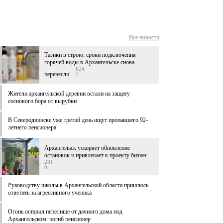
Все новости
Тазики в строю: сроки подключения
горячей воды в Архангельске снова
624
перенесли
1
Жители архангельской деревни встали на защиту
соснового бора от вырубки
В Северодвинске уже третий день ищут пропавшего 92-
летнего пенсионера
Архангельск ускоряет обновление
остановок и привлекает к проекту бизнес
281
0
Руководству школы в Архангельской области пришлось
ответить за агрессивного ученика
Огонь оставил пепелище от дачного дома под
Архангельском: погиб пенсионер