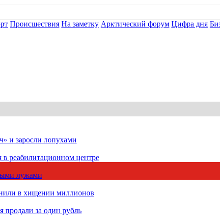
рт
Происшествия
На заметку
Арктический форум
Цифра дня
Би
ч» и заросли лопухами
я в реабилитационном центре
чными лужами
инили в хищении миллионов
 продали за один рубль