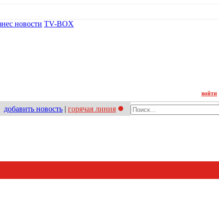
знес новости
TV-BOX
Контакт
войти
добавить новость
|
горячая линия