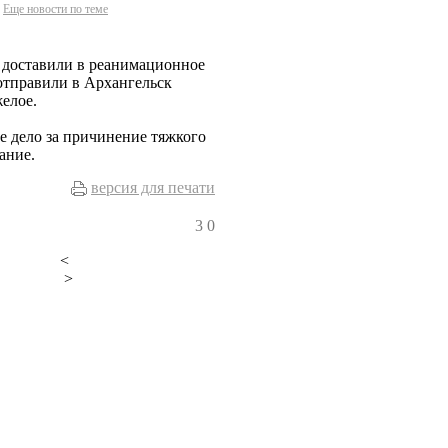
Еще новости по теме
а доставили в реанимационное
 отправили в Архангельск
желое.
е дело за причинение тяжкого
ание.
версия для печати
3
0
<
>