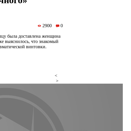
чного»
2900
0
ицу была доставлена женщина
же выяснилось, что знакомый
евматической винтовки.
<
>