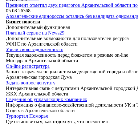
|
Президент отметил двух педагогов Архангельской области п
05.08.26
368
Архангельские единороссы остались без кандидата-одноманд
Бизнес новости
Дополнительный функционал
Платный сервис на News29
Дополнительные возможности для пользователей ресурса
УФНС по Архангельской области
Узнай свою задолженность
Текущая задолженность перед бюджетом в режиме on-line
Минздрав Архангельской области
On-line регистратура
Запись к врачам-специалистам медучреждений города и обла
Архангельская городская Дума
Задать вопрос депутату
Интерактивная связь с депутатами Архангельской городской
ЖКХ Архангельской области
Сведения об управляющих компаниях
Информация о финансово-хозяйственной деятельности УК и
Отдых в Архангельской области
Турпортал Поморья
Где остановиться, как отдохнуть, что посмотреть