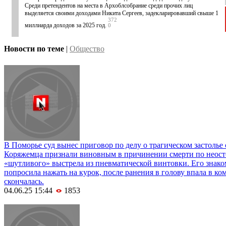
Среди претендентов на места в Архоблсобрание среди прочих лиц
выделяется своими доходами Никита Сергеев, задекларировавший свыше 1
372
миллиарда доходов за 2025 год.
0
Новости по теме
|
Общество
В Поморье суд вынес приговор по делу о трагическом застолье
Коряжемца признали виновным в причинении смерти по неост
«шутливого» выстрела из пневматической винтовки. Его знаком
попросила нажать на курок, после ранения в голову впала в ком
скончалась.
04.06.25 15:44
1853