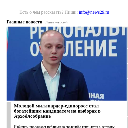
Есть о чём рассказать? Пиши:
info@news29.ru
Главные новости
|
Лента новостей
Молодой миллиардер-единоросс стал
богатейшим кандидатом на выборах в
Архоблсобрание
Избирком продолжает публикацию сведений о кандидатах в депутаты.