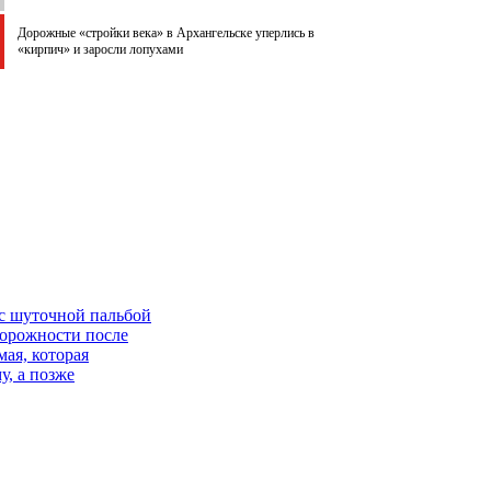
Дорожные «стройки века» в Архангельске уперлись в
«кирпич» и заросли лопухами
 с шуточной пальбой
орожности после
ая, которая
у, а позже