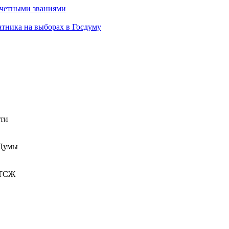
очетными званиями
атника на выборах в Госдуму
сти
 Думы
 ТСЖ