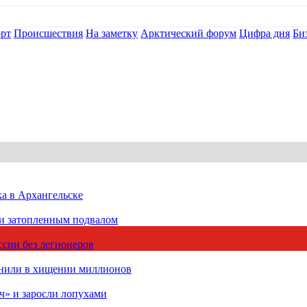
рт
Происшествия
На заметку
Арктический форум
Цифра дня
Би
ка в Архангельске
 и затопленным подвалом
сии без легионеров
инили в хищении миллионов
ч» и заросли лопухами