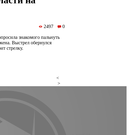
ласти на
2497
0
опросила знакомого пальнуть
яжена. Выстрел обернулся
ит стрелку.
<
>