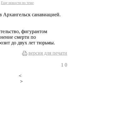
Еще новости по теме
 в Архангельск санавиацией.
ательство, фигурантом
инение смерти по
озит до двух лет тюрьмы.
версия для печати
1
0
<
>