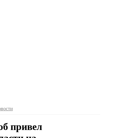
овости
об привел