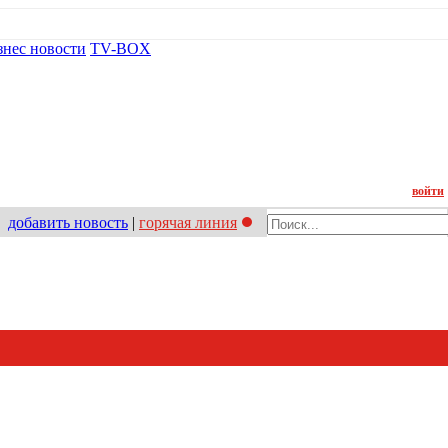
знес новости
TV-BOX
Контакт
войти
добавить новость
|
горячая линия