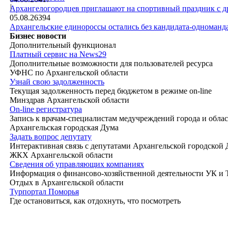
|
Архангелогородцев приглашают на спортивный праздник с д
05.08.26
394
Архангельские единороссы остались без кандидата-одноманд
Бизнес новости
Дополнительный функционал
Платный сервис на News29
Дополнительные возможности для пользователей ресурса
УФНС по Архангельской области
Узнай свою задолженность
Текущая задолженность перед бюджетом в режиме on-line
Минздрав Архангельской области
On-line регистратура
Запись к врачам-специалистам медучреждений города и обла
Архангельская городская Дума
Задать вопрос депутату
Интерактивная связь с депутатами Архангельской городской
ЖКХ Архангельской области
Сведения об управляющих компаниях
Информация о финансово-хозяйственной деятельности УК и
Отдых в Архангельской области
Турпортал Поморья
Где остановиться, как отдохнуть, что посмотреть