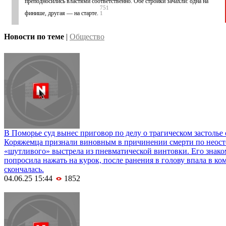
преподносились властями соответственно. Обе стройки зачахли: одна на
751
финише, другая — на старте.
1
Новости по теме
|
Общество
В Поморье суд вынес приговор по делу о трагическом застолье
Коряжемца признали виновным в причинении смерти по неост
«шутливого» выстрела из пневматической винтовки. Его знаком
попросила нажать на курок, после ранения в голову впала в ком
скончалась.
04.06.25 15:44
1852