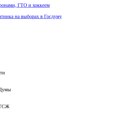
ронами, ГТО и хоккеем
атника на выборах в Госдуму
сти
 Думы
 ТСЖ