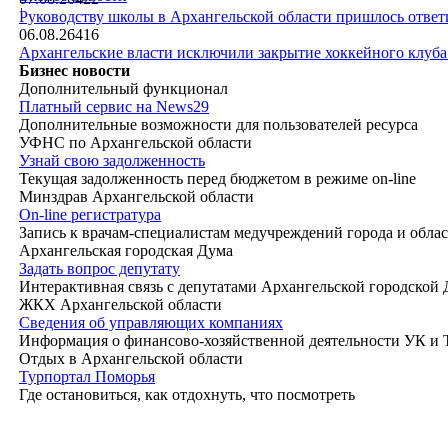
|
Руководству школы в Архангельской области пришлось ответи
06.08.26
416
Архангельские власти исключили закрытие хоккейного клуб
Бизнес новости
Дополнительный функционал
Платный сервис на News29
Дополнительные возможности для пользователей ресурса
УФНС по Архангельской области
Узнай свою задолженность
Текущая задолженность перед бюджетом в режиме on-line
Минздрав Архангельской области
On-line регистратура
Запись к врачам-специалистам медучреждений города и обла
Архангельская городская Дума
Задать вопрос депутату
Интерактивная связь с депутатами Архангельской городской
ЖКХ Архангельской области
Сведения об управляющих компаниях
Информация о финансово-хозяйственной деятельности УК и
Отдых в Архангельской области
Турпортал Поморья
Где остановиться, как отдохнуть, что посмотреть