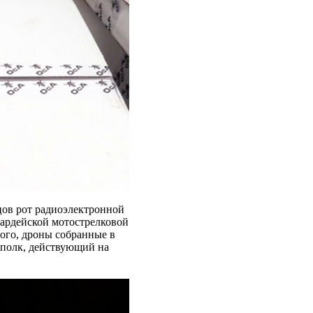
цов рот радиоэлектронной
вардейской мотострелковой
того, дроны собранные в
 полк, действующий на