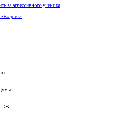
ть за агрессивного ученика
а «Водник»
сти
 Думы
 ТСЖ