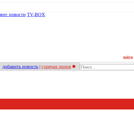
знес новости
TV-BOX
Контакт
войти
добавить новость
|
горячая линия