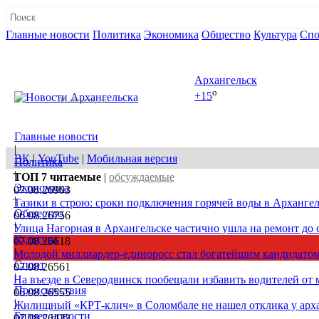
Главные новости
Политика
Экономика
Общество
Культура
Спо
Полная версия сайта
Архангельск
o
+15
08 августа, сб
Главные новости
|
ВК
|
YouTube
|
Мобильная версия
Политика
|
ТОП 7
читаемые
|
обсуждаемые
Экономика
07.08.26
903
|
Тазики в строю: сроки подключения горячей воды в Архангел
Общество
06.08.26
756
|
Улица Нагорная в Архангельске частично ушла на ремонт до 
Культура
07.08.26
618
|
Молодой миллиардер-единоросс стал богатейшим кандидатом
Спорт
07.08.26
561
|
На въезде в Северодвинск пообещали избавить водителей от
Происшествия
06.08.26
555
|
Жилищный «КРТ-клич» в Соломбале не нашел отклика у арх
Бизнес новости
07.08.26
422