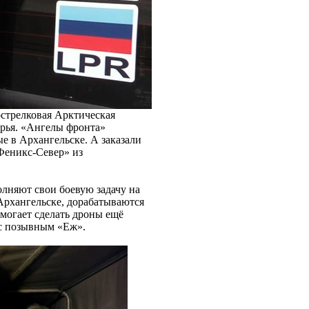
острелковая Арктическая
орья. «Ангелы фронта»
е в Архангельске. А заказали
Феникс-Север» из
олняют свои боевую задачу на
Архангельске, дорабатываются
омогает сделать дроны ещё
 с позывным «Еж».