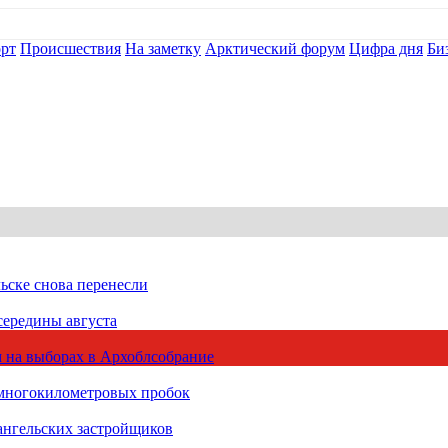
рт
Происшествия
На заметку
Арктический форум
Цифра дня
Би
ьске снова перенесли
середины августа
 на выборах в Архоблсобрание
 многокилометровых пробок
ангельских застройщиков