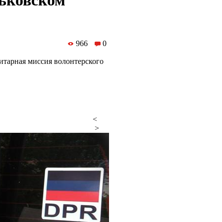
ьковском
966
0
итарная миссия волонтерского
<
>