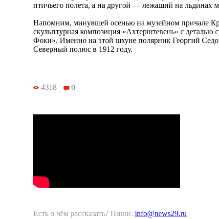
птичьего полета, а на другой — лежащий на льдинах 
Напомним, минувшей осенью на музейном причале К
скульптурная композиция «Ахтерштевень» с деталью 
Фоки». Именно на этой шхуне полярник Георгий Седо
Северный полюс в 1912 году.
4318
0
Есть о чём рассказать? Пиши:
info@news29.ru