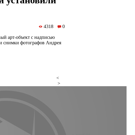
й установили
4318
0
ый арт-объект с надписью
ли снимки фотографов Андрея
<
>