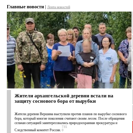
Главные новости
|
Лента новостей
Жители архангельской деревни встали на
защиту соснового бора от вырубки
Жители деревни Вершина выступили против планов по вырубке соснового
бора, который многие поколения считают своим лесом. После обращения
сельчан ситуацией заинтересовались природоохранная прокуратура и
735
Следственный комитет России.
0