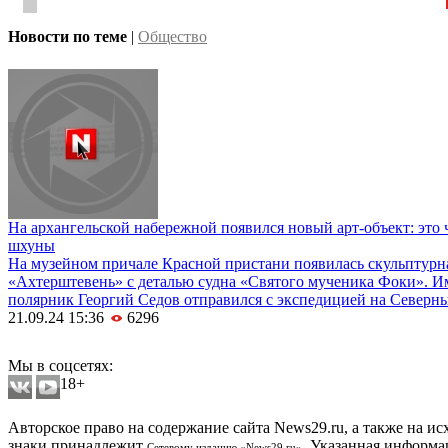
Новости по теме
|
Общество
На архангельской набережной появился новый арт-объект: это 
шхуны
На музейном причале Красной пристани появилась скульптурн
«Ахтерштевень» с деталью судна «Святого мученика Фоки». И
полярник Георгий Седов отправился с экспедицией на Северны
21.09.24 15:36
6296
Мобильная версия сайта
Мы в соцсетях:
18+
Авторское право на содержание сайта News29.ru, а также на и
знаки принадлежит
. Указанная информа
Сетевому изданию «News29.ru»