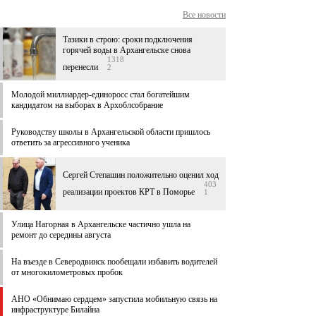
Все новости
Тазики в строю: сроки подключения
горячей воды в Архангельске снова
1318
перенесли
2
Молодой миллиардер-единоросс стал богатейшим
кандидатом на выборах в Архоблсобрание
Руководству школы в Архангельской области пришлось
ответить за агрессивного ученика
Сергей Степашин положительно оценил ход
403
реализации проектов КРТ в Поморье
1
Улица Нагорная в Архангельске частично ушла на
ремонт до середины августа
На въезде в Северодвинск пообещали избавить водителей
от многокилометровых пробок
АНО «Обнимаю сердцем» запустила мобильную связь на
инфраструктуре Билайна