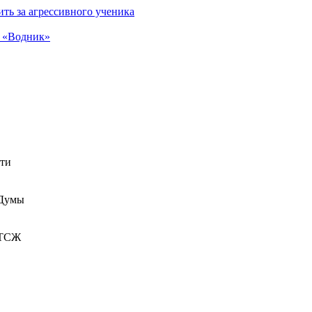
ть за агрессивного ученика
а «Водник»
сти
 Думы
 ТСЖ