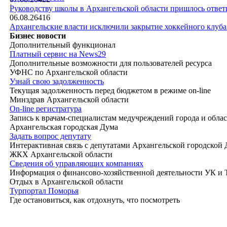
|
Руководству школы в Архангельской области пришлось ответи
06.08.26
416
Архангельские власти исключили закрытие хоккейного клуб
Бизнес новости
Дополнительный функционал
Платный сервис на News29
Дополнительные возможности для пользователей ресурса
УФНС по Архангельской области
Узнай свою задолженность
Текущая задолженность перед бюджетом в режиме on-line
Минздрав Архангельской области
On-line регистратура
Запись к врачам-специалистам медучреждений города и обла
Архангельская городская Дума
Задать вопрос депутату
Интерактивная связь с депутатами Архангельской городской
ЖКХ Архангельской области
Сведения об управляющих компаниях
Информация о финансово-хозяйственной деятельности УК и
Отдых в Архангельской области
Турпортал Поморья
Где остановиться, как отдохнуть, что посмотреть