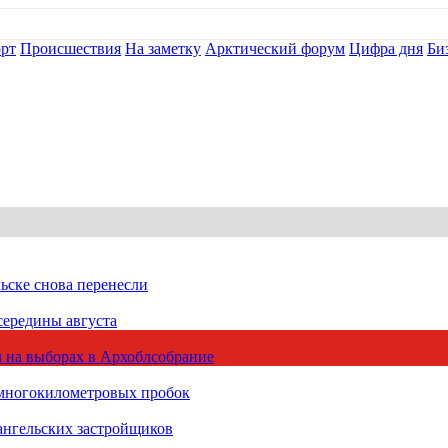
рт
Происшествия
На заметку
Арктический форум
Цифра дня
Би
ьске снова перенесли
середины августа
 на выборах в Архоблсобрание
 многокилометровых пробок
ангельских застройщиков