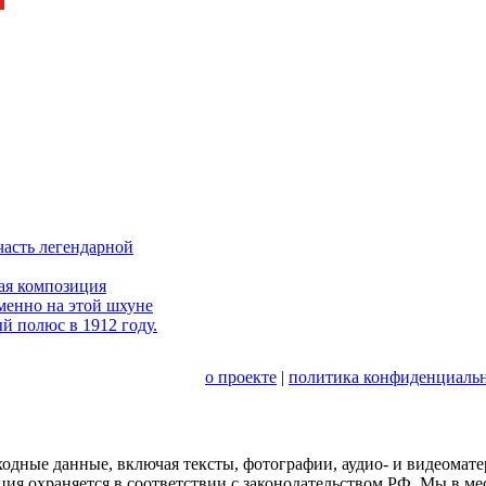
часть легендарной
ая композиция
менно на этой шхуне
й полюс в 1912 году.
о проекте
|
политика конфиденциальн
сходные данные, включая тексты, фотографии, аудио- и видеома
ция охраняется в соответствии с законодательством РФ. Мы в м