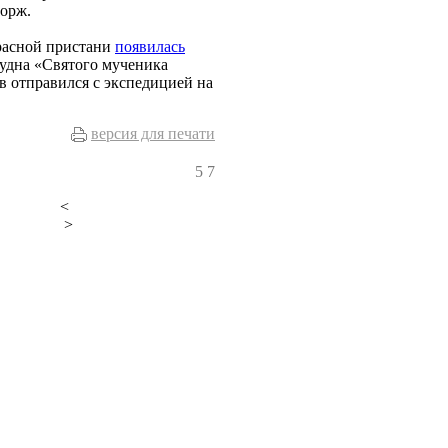
морж.
расной пристани
появилась
судна «Святого мученика
в отправился с экспедицией на
версия для печати
5
7
<
>