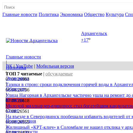
Главные новости
Политика
Экономика
Общество
Культура
Спо
Полная версия сайта
Архангельск
o
+17
08 августа, сб
Главные новости
|
ВК
|
YouTube
|
Мобильная версия
Политика
|
ТОП 7
читаемые
|
обсуждаемые
Экономика
07.08.26
903
|
Тазики в строю: сроки подключения горячей воды в Архангел
Общество
06.08.26
756
|
Улица Нагорная в Архангельске частично ушла на ремонт до 
Культура
07.08.26
618
|
Молодой миллиардер-единоросс стал богатейшим кандидатом
Спорт
07.08.26
561
|
На въезде в Северодвинск пообещали избавить водителей от
Происшествия
06.08.26
555
|
Жилищный «КРТ-клич» в Соломбале не нашел отклика у арх
Бизнес новости
07.08.26
422