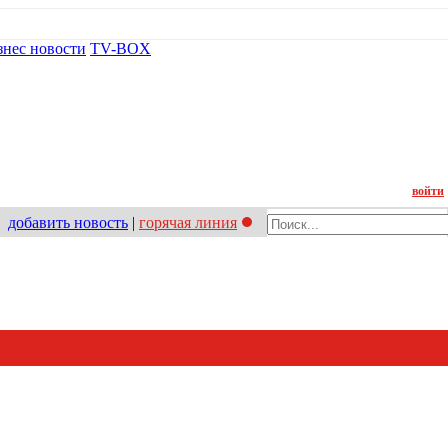
знес новости
TV-BOX
Контакт
войти
добавить новость
|
горячая линия