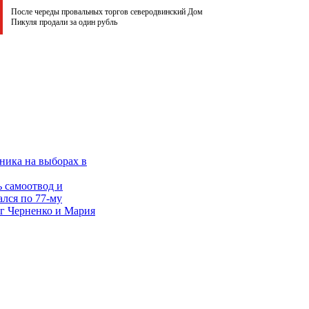
После череды провальных торгов северодвинский Дом
Пикуля продали за один рубль
ника на выборах в
 самоотвод и
ался по 77-му
ег Черненко и Мария