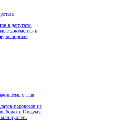
ороты в
тов в депутаты
имые документы в
предвыборные
лачиваемых глав
датов-паровозов из
выборах в Госдуму.
 млн рублей.