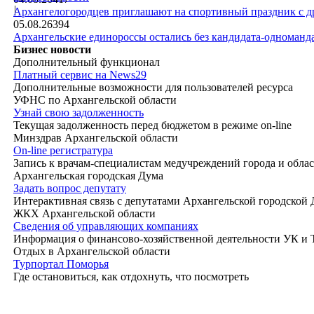
|
Архангелогородцев приглашают на спортивный праздник с д
05.08.26
394
Архангельские единороссы остались без кандидата-одноманд
Бизнес новости
Дополнительный функционал
Платный сервис на News29
Дополнительные возможности для пользователей ресурса
УФНС по Архангельской области
Узнай свою задолженность
Текущая задолженность перед бюджетом в режиме on-line
Минздрав Архангельской области
On-line регистратура
Запись к врачам-специалистам медучреждений города и обла
Архангельская городская Дума
Задать вопрос депутату
Интерактивная связь с депутатами Архангельской городской
ЖКХ Архангельской области
Сведения об управляющих компаниях
Информация о финансово-хозяйственной деятельности УК и
Отдых в Архангельской области
Турпортал Поморья
Где остановиться, как отдохнуть, что посмотреть