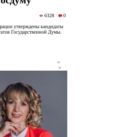
Госдуму
6328
0
ерации утверждены кандидаты
татов Государственной Думы.
<
>