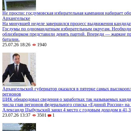
Не проспи: госдумовская избирательная кампания набирает об
Архангельске
На минувшей неделе завершился процесс выдвижения кандида
Госдумы по одномандатным избирательным округам. Необход
облизбирком представили девять партий. Впереди — жаркие 
баталии.
25.07.26 18:26
1940
Архангельский губернатор оказался в пятерке самых высокооп
регионов
ЦИК обнародовал сведения о заработках так называемых канди
числа глав регионов федерального списка «Единой России» на 
Александр Цыбульский занял 4 место с годовым доходом в 41,3
23.07.26 13:37
3501
1