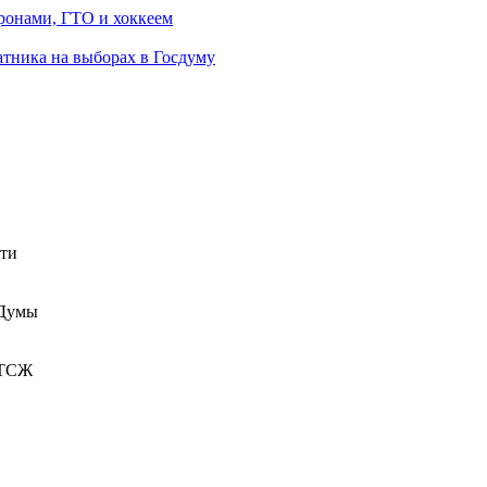
ронами, ГТО и хоккеем
атника на выборах в Госдуму
сти
 Думы
 ТСЖ