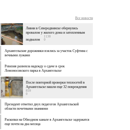
Все новости
Ливни в Северодвинске обернулись
провалом у жилого дома и затопленным
1138
подвалом
0
Архангельские дорожники взялись за участок Суфтина с
вечными лужами
Ревизия развеяла надежду о сдаче в срок
Ломоносовского парка в Архангельске
После повторной проверки теплосетей в
Архангельске нашли еще 32 повреждения
859
0
Президент отметил двух педагогов Архангельской
области почетными званиями
Раскопки на Обводном канале в Архангельске задержатся
еще почти на два месяца