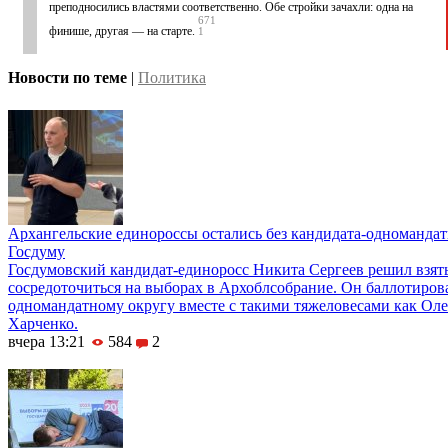
преподносились властями соответственно. Обе стройки зачахли: одна на
671
финише, другая — на старте.
1
Новости по теме
|
Политика
Архангельские единороссы остались без кандидата-одномандат
Госдуму
Госдумовский кандидат-единоросс Никита Сергеев решил взять
сосредоточиться на выборах в Архоблсобрание. Он баллотиров
одномандатному округу вместе с такими тяжеловесами как Ол
Харченко.
вчера 13:21
584
2