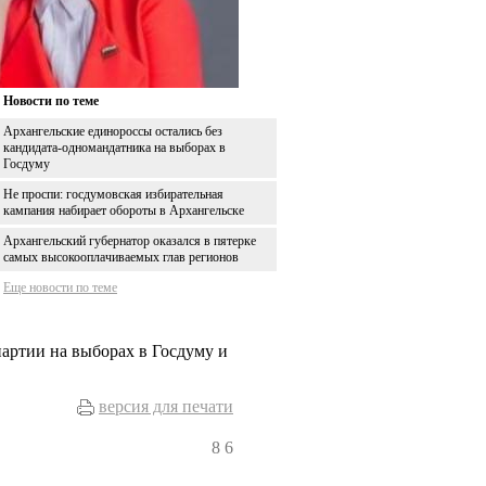
Новости по теме
Архангельские единороссы остались без
кандидата-одномандатника на выборах в
Госдуму
Не проспи: госдумовская избирательная
кампания набирает обороты в Архангельске
Архангельский губернатор оказался в пятерке
самых высокооплачиваемых глав регионов
Еще новости по теме
артии на выборах в Госдуму и
версия для печати
8
6