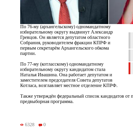
По 76-му (архангельскому) одномандатному
избирательному округу выдвинут Александр
Гревцов. Он является депутатом областного
Собрания, руководителем фракции КПРФ и
первым секретарём Архангельского обкома
партии.
По 77-му (котласскому) одномандатному
избирательному округу кандидатом стала
Наталья Ивашина. Она работает депутатом и
заместителем председателя Совета депутатов
Котласа, возглавляет местное отделение КПРФ.
Также утверждён федеральный список кандидатов от п
предвыборная программа.
6328
0