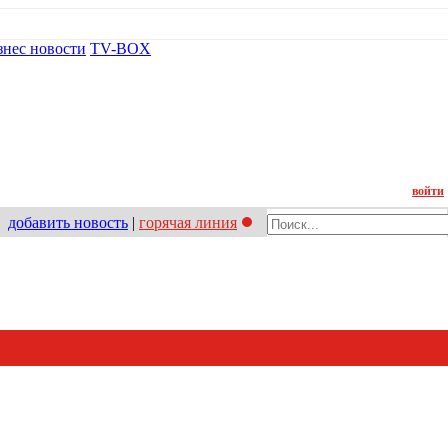
знес новости
TV-BOX
Контакт
войти
добавить новость
|
горячая линия