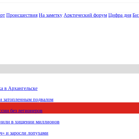
рт
Происшествия
На заметку
Арктический форум
Цифра дня
Би
ка в Архангельске
 и затопленным подвалом
сии без легионеров
инили в хищении миллионов
ч» и заросли лопухами