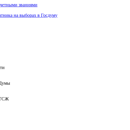
очетными званиями
атника на выборах в Госдуму
сти
 Думы
 ТСЖ