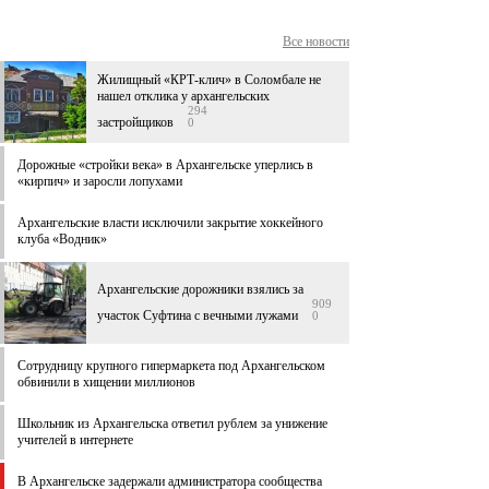
Все новости
Жилищный «КРТ-клич» в Соломбале не
нашел отклика у архангельских
294
застройщиков
0
Дорожные «стройки века» в Архангельске уперлись в
«кирпич» и заросли лопухами
Архангельские власти исключили закрытие хоккейного
клуба «Водник»
Архангельские дорожники взялись за
909
участок Суфтина с вечными лужами
0
Сотрудницу крупного гипермаркета под Архангельском
обвинили в хищении миллионов
Школьник из Архангельска ответил рублем за унижение
учителей в интернете
В Архангельске задержали администратора сообщества