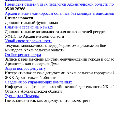
|
Президент отметил двух педагогов Архангельской области п
05.08.26
368
Архангельские единороссы остались без кандидата-одноманд
Бизнес новости
Дополнительный функционал
Платный сервис на News29
Дополнительные возможности для пользователей ресурса
УФНС по Архангельской области
Узнай свою задолженность
Текущая задолженность перед бюджетом в режиме on-line
Минздрав Архангельской области
On-line регистратура
Запись к врачам-специалистам медучреждений города и обла
Архангельская городская Дума
Задать вопрос депутату
Интерактивная связь с депутатами Архангельской городской
ЖКХ Архангельской области
Сведения об управляющих компаниях
Информация о финансово-хозяйственной деятельности УК и
Отдых в Архангельской области
Турпортал Поморья
Где остановиться, как отдохнуть, что посмотреть