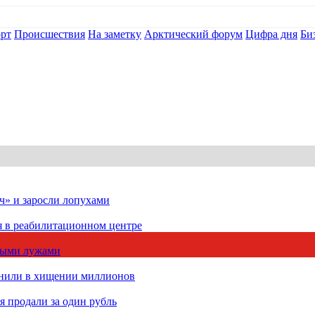
рт
Происшествия
На заметку
Арктический форум
Цифра дня
Би
ч» и заросли лопухами
я в реабилитационном центре
чными лужами
инили в хищении миллионов
 продали за один рубль