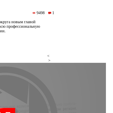
9498
1
округа новым главой
 всю профессиональную
ии.
<
>