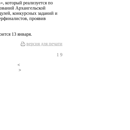
», который реализуется по
ований Архангельской
дулей, конкурсных заданий и
ерфиналистов, проявив
ится 13 января.
версия для печати
1
9
<
>