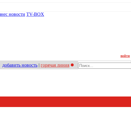
знес новости
TV-BOX
Контакт
войти
добавить новость
|
горячая линия