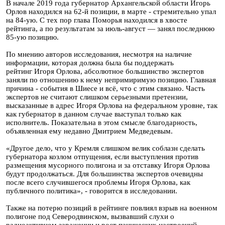
В начале 2019 года губернатор Архангельской области Игорь
Орлов находился на 62-й позиции, в марте - стремительно упал
на 84-ую. С тех пор глава Поморья находился в хвосте
рейтинга, а по результатам за июль-август — занял последнюю
85-ую позицию.
По мнению авторов исследования, несмотря на наличие
информации, которая должна была бы поддержать
рейтинг Игоря Орлова, абсолютное большинство экспертов
заняли по отношению к нему непримиримую позицию. Главная
причина - события в Шиесе и всё, что с этим связано. Часть
экспертов не считают слишком серьезными претензии,
высказанные в адрес Игоря Орлова на федеральном уровне, так
как губернатор в данном случае выступал только как
исполнитель. Показательна в этом смысле благодарность,
объявленная ему недавно Дмитрием Медведевым.
«Другое дело, что у Кремля слишком велик соблазн сделать
губернатора козлом отпущения, если выступления против
размещения мусорного полигона и за отставку Игоря Орлова
будут продолжаться. Для большинства экспертов очевидны
после всего случившегося проблемы Игоря Орлова, как
публичного политика», - говорится в исследовании.
Также на потерю позиций в рейтинге повлиял взрыв на военном
полигоне под Северодвинском, вызвавший слухи о