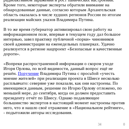
радиоактивном заражении и рост панических настроений.
Кроме того, некоторые эксперты обратили внимание на
обнародованные данные, согласно которым Архангельская
область оказалась в числе худших регионов России по итогам
реализации майских указов Владимира Путина.
В то же время губернатор активизировал свою работу на
информационном поле, впервые в текущем году дал большое
интервью, завел практику публичной «порки» чиновников
своей администрации на еженедельных планерках. Удачно
реализуется в регионе нацпроект «Безопасные и качественные
дороги».
«Вопреки распространенной информации о скором уходе
Игоря Орлова, по всей видимости, данный вопрос ещё не
решён.
Поручение
Владимира Путина с просьбой «учесть
мнение жителей» при реализации проекта в Шиесе несколько
расплывчато: северяне уже показали, как они настроены. По
имеющимся данным, решение по Игорю Орлову отложено, по
меньшей мере, до сентября, когда он должен предоставить
президенту отчёт по Шиесу. Однако подавляющее
большинство экспертов в настоящий момент настроены против
него, что и нашло своё отражение в «Национальном рейтинге»,
- подытожили авторы исследования.
34
0