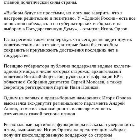
главной политической силы страны.
«Выборы будут не простыми, но могу вас заверить, что я
настроен решительно и позитивно. У «Единой России» есть все
основания побеждать и на губернаторских выборах, и на
выборах в Государственную Думу», - отметил Игорь Орлов.
Глава региона также подчеркнул, что сегодня не видит других
политических сил в стране, которые были бы способны
сохранить и приумножить достижения последних лет в
государстве.
Позицию губернатора публично поддержали видные коллеги-
однопартийцы, в числе которых старожил архангельской
политики Виталий Фортыгин, руководитель фракции ЕР в
областном Собрании депутатов Сергей Моисеев, а также
секретарь реготделения партии Иван Новиков.
Одним из первых о предвыборных намерениях Игоря Орлова
высказался экс-депутат регионального парламента Андрей
Аннин, отметив закономерность и своевременность
озвученных главой региона планов.
Региональные партийные функционеры высказали уверенность
в том, выдвижение Игоря Орлова на предстоящих выборах
получит консолидированную поддержку со стороны