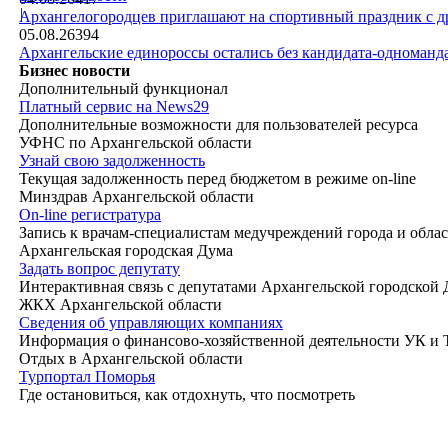
|
Архангелогородцев приглашают на спортивный праздник с д
05.08.26
394
Архангельские единороссы остались без кандидата-одноманд
Бизнес новости
Дополнительный функционал
Платный сервис на News29
Дополнительные возможности для пользователей ресурса
УФНС по Архангельской области
Узнай свою задолженность
Текущая задолженность перед бюджетом в режиме on-line
Минздрав Архангельской области
On-line регистратура
Запись к врачам-специалистам медучреждений города и обла
Архангельская городская Дума
Задать вопрос депутату
Интерактивная связь с депутатами Архангельской городской
ЖКХ Архангельской области
Сведения об управляющих компаниях
Информация о финансово-хозяйственной деятельности УК и
Отдых в Архангельской области
Турпортал Поморья
Где остановиться, как отдохнуть, что посмотреть