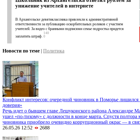
Школьник из Архангельска ответил рублем за
унижение учителей в интернете
В Архангельске девятиклассника привлекли к административной
ответственности за публикацию оскорбительных роликов с участием
учителей. За видео с бранными подписями семье подростка придется
140
заплатить штраф.
0
Новости по теме
|
Политика
Конфликт интересов: очередной чиновник в Поморье лишился п
доверия»
Речь идет о бывшем главе Лешуконского района Александре М
ушел «по-тихому» с должности в конце марта. Спустя полтора 
чиновника приобрело очевидно коррупционный окрас — в связи
26.05.26 12:52
2688