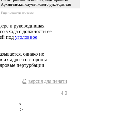
Архангельска получил нового руководителя
Еще новости по теме
фере и руководившая
го ухода с должности ее
ей под
уголовное
зывается, однако не
в их адрес со стороны
дровые пертурбации
версия для печати
4
0
<
>