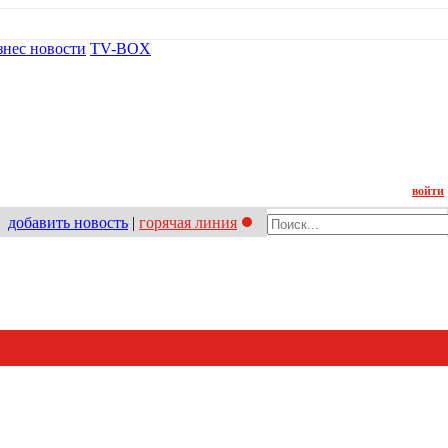
знес новости
TV-BOX
Контакт
войти
добавить новость
|
горячая линия