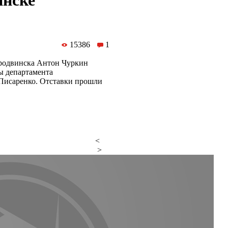
инске
15386
1
еродвинска Антон Чуркин
ы департамента
 Писаренко. Отставки прошли
<
>