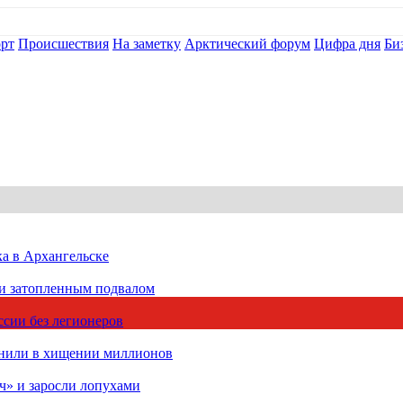
рт
Происшествия
На заметку
Арктический форум
Цифра дня
Би
ка в Архангельске
 и затопленным подвалом
сии без легионеров
инили в хищении миллионов
ч» и заросли лопухами