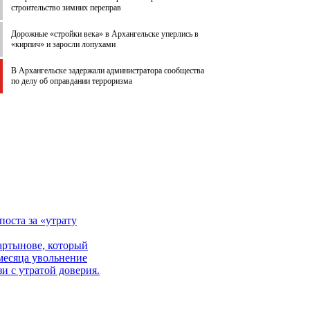
строительство зимних переправ
Дорожные «стройки века» в Архангельске уперлись в
«кирпич» и заросли лопухами
В Архангельске задержали администратора сообщества
по делу об оправдании терроризма
оста за «утрату
артынове, который
месяца увольнение
 с утратой доверия.