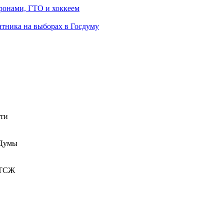
ронами, ГТО и хоккеем
атника на выборах в Госдуму
сти
 Думы
 ТСЖ