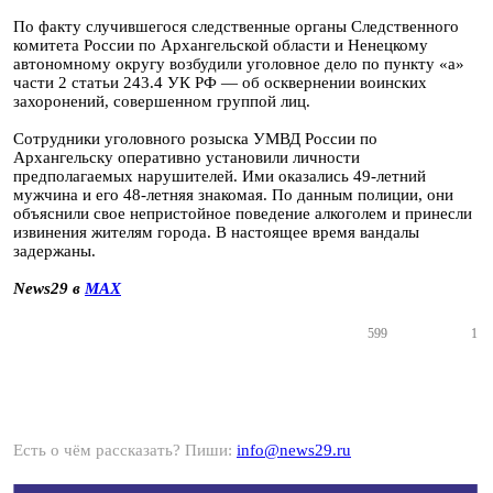
По факту случившегося следственные органы Следственного
комитета России по Архангельской области и Ненецкому
автономному округу возбудили уголовное дело по пункту «а»
части 2 статьи 243.4 УК РФ — об осквернении воинских
захоронений, совершенном группой лиц.
Сотрудники уголовного розыска УМВД России по
Архангельску оперативно установили личности
предполагаемых нарушителей. Ими оказались 49-летний
мужчина и его 48-летняя знакомая. По данным полиции, они
объяснили свое непристойное поведение алкоголем и принесли
извинения жителям города. В настоящее время вандалы
задержаны.
News29 в
MAX
599
1
Есть о чём рассказать? Пиши:
info@news29.ru