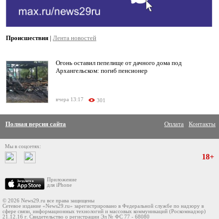
Происшествия
|
Лента новостей
Огонь оставил пепелище от дачного дома под
Архангельском: погиб пенсионер
вчера 13:17
301
Полная версия сайта
Оплата
Контакты
Мы в соцсетях:
18+
Приложение
для iPhone
© 2026 News29.ru все права защищены
Сетевое издание «News29.ru» зарегистрировано в Федеральной службе по надзору в
сфере связи, информационных технологий и массовых коммуникаций (Роскомнадзор)
21.12.16 г. Свидетельство о регистрации Эл № ФС 77 - 68080