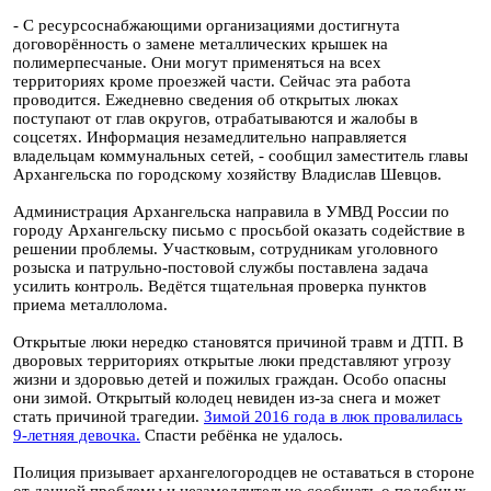
- С ресурсоснабжающими организациями достигнута
договорённость о замене металлических крышек на
полимерпесчаные. Они могут применяться на всех
территориях кроме проезжей части. Сейчас эта работа
проводится. Ежедневно сведения об открытых люках
поступают от глав округов, отрабатываются и жалобы в
соцсетях. Информация незамедлительно направляется
владельцам коммунальных сетей, - сообщил заместитель главы
Архангельска по городскому хозяйству Владислав Шевцов.
Администрация Архангельска направила в УМВД России по
городу Архангельску письмо с просьбой оказать содействие в
решении проблемы. Участковым, сотрудникам уголовного
розыска и патрульно-постовой службы поставлена задача
усилить контроль. Ведётся тщательная проверка пунктов
приема металлолома.
Открытые люки нередко становятся причиной травм и ДТП. В
дворовых территориях открытые люки представляют угрозу
жизни и здоровью детей и пожилых граждан. Особо опасны
они зимой. Открытый колодец невиден из-за снега и может
стать причиной трагедии.
Зимой 2016 года в люк провалилась
9-летняя девочка.
Спасти ребёнка не удалось.
Полиция призывает архангелогородцев не оставаться в стороне