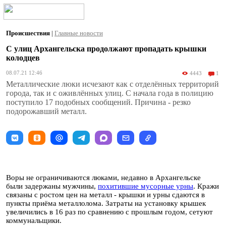
Происшествия
|
Главные новости
С улиц Архангельска продолжают пропадать крышки
колодцев
08.07.21 12:46
4443
1
Металлические люки исчезают как с отделённых территорий
города, так и с оживлённых улиц. С начала года в полицию
поступило 17 подобных сообщений. Причина - резко
подорожавший металл.
Воры не ограничиваются люками, недавно в Архангельске
были задержаны мужчины,
похитившие мусорные урны
. Кражи
связаны с ростом цен на металл - крышки и урны сдаются в
пункты приёма металлолома. Затраты на установку крышек
увеличились в 16 раз по сравнению с прошлым годом, сетуют
коммунальщики.