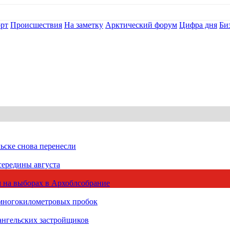
рт
Происшествия
На заметку
Арктический форум
Цифра дня
Би
ьске снова перенесли
середины августа
 на выборах в Архоблсобрание
 многокилометровых пробок
ангельских застройщиков