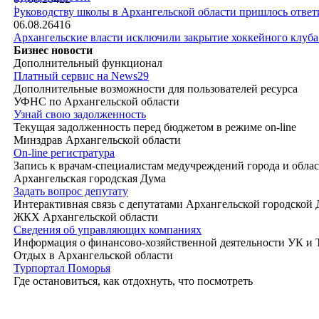
|
Руководству школы в Архангельской области пришлось ответи
06.08.26
416
Архангельские власти исключили закрытие хоккейного клуб
Бизнес новости
Дополнительный функционал
Платный сервис на News29
Дополнительные возможности для пользователей ресурса
УФНС по Архангельской области
Узнай свою задолженность
Текущая задолженность перед бюджетом в режиме on-line
Минздрав Архангельской области
On-line регистратура
Запись к врачам-специалистам медучреждений города и обла
Архангельская городская Дума
Задать вопрос депутату
Интерактивная связь с депутатами Архангельской городской
ЖКХ Архангельской области
Сведения об управляющих компаниях
Информация о финансово-хозяйственной деятельности УК и
Отдых в Архангельской области
Турпортал Поморья
Где остановиться, как отдохнуть, что посмотреть