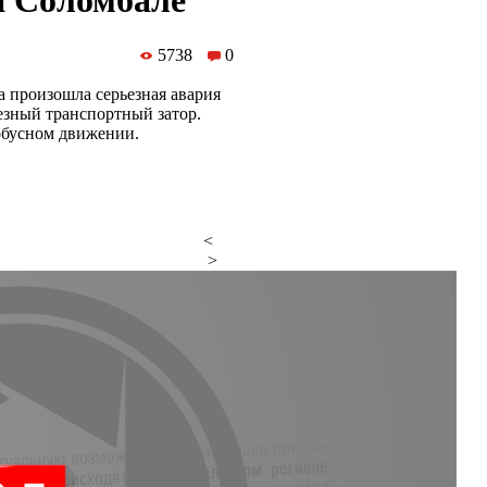
й Соломбале
5738
0
 произошла серьезная авария
езный транспортный затор.
обусном движении.
<
>