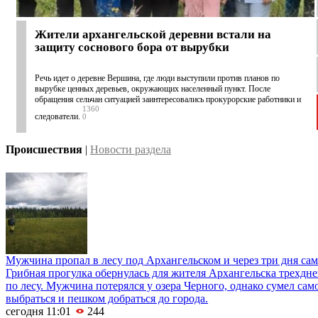
Жители архангельской деревни встали на
защиту соснового бора от вырубки
Речь идет о деревне Вершина, где люди выступили против планов по
вырубке ценных деревьев, окружающих населенный пункт. После
обращения сельчан ситуацией заинтересовались прокурорские работники и
1360
следователи.
0
Происшествия
|
Новости раздела
Мужчина пропал в лесу под Архангельском и через три дня сам
Грибная прогулка обернулась для жителя Архангельска трехд
по лесу. Мужчина потерялся у озера Черного, однако сумел сам
выбраться и пешком добраться до города.
сегодня 11:01
244