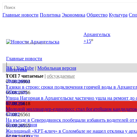
Главные новости
Политика
Экономика
Общество
Культура
Спо
Полная версия сайта
Архангельск
o
+15
08 августа, сб
Главные новости
|
ВК
|
YouTube
|
Мобильная версия
Политика
|
ТОП 7
читаемые
|
обсуждаемые
Экономика
07.08.26
903
|
Тазики в строю: сроки подключения горячей воды в Архангел
Общество
06.08.26
756
|
Улица Нагорная в Архангельске частично ушла на ремонт до 
Культура
07.08.26
618
|
Молодой миллиардер-единоросс стал богатейшим кандидатом
Спорт
07.08.26
561
|
На въезде в Северодвинск пообещали избавить водителей от
Происшествия
06.08.26
555
|
Жилищный «КРТ-клич» в Соломбале не нашел отклика у арх
Бизнес новости
07.08.26
422