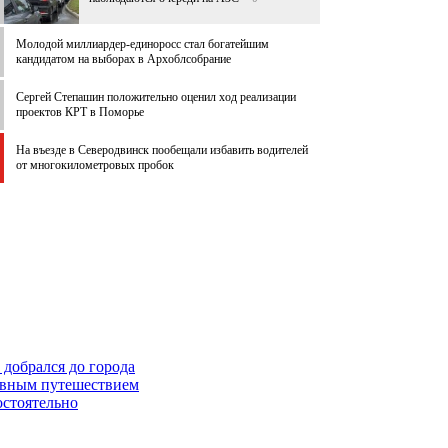
Молодой миллиардер-единоросс стал богатейшим
кандидатом на выборах в Архоблсобрание
Сергей Степашин положительно оценил ход реализации
проектов КРТ в Поморье
На въезде в Северодвинск пообещали избавить водителей
от многокилометровых пробок
 добрался до города
невным путешествием
остоятельно