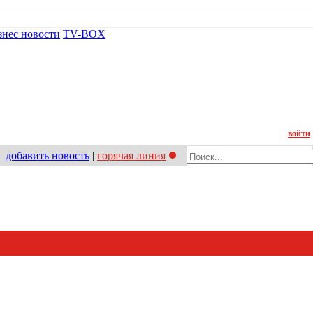
знес новости
TV-BOX
Контакт
войти
добавить новость
|
горячая линия