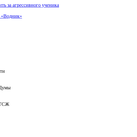
ть за агрессивного ученика
а «Водник»
сти
 Думы
 ТСЖ