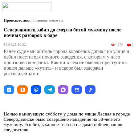
Происшествия
|
Главные новости
Северодвинец забил до смерти битой мужчину после
ночных разборок в баре
19.04.21 10:52
4720
0
Ранее судимый житель города корабелов догнал на улице и
избил посетителя ночного заведения, с которым у него
произошел конфликт. Как ни в чем не бывало преступник
пошел дальше «кутить» и вскоре был задержан
росгвардейцами.
Ночью в минувшую субботу у дома по улице Лесная в городе
Северодвинске было совершено нападение на 58-летнего
мужчину. Его бездыханное тело со следами побоев нашли
следователи.