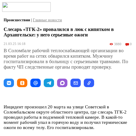
Происшествия
|
Главные новости
Слесарь «ТГК-2» провалился в люк с кипятком в
Архангельске: у него серьезные ожоги
21.03.25 16:18
3880
0
В Соломбале рабочий теплоснабжающей организации во
время работ на сетях обварился кипятком. Мужчину
госпитализировали в больницу с серьезными травмами. По
факту ЧП следственные органы проводят проверку.
Инцидент произошел 20 марта на улице Советской в
Соломбальском округе областного центра, где слесарь ТГК-2
проводил работы в подземной тепловой камере. В какой-то
момент рабочий упал в горячую воду и получил термические
ожоги по всему телу. Его госпитализировали.