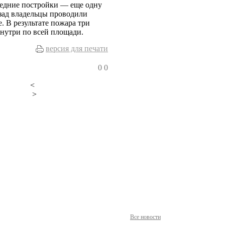
оседние постройки — еще одну
зад владельцы проводили
. В результате пожара три
знутри по всей площади.
версия для печати
0
0
<
>
Все новости