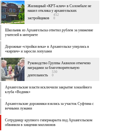
Жилищный «КРТ-клич» в Соломбале не
нашел отклика у архангельских
452
застройщиков
0
Школьник из Архангельска ответил рублем за унижение
учителей в интернете
Дорожные «стройки века» в Архангельске уперлись в
«кирпич» и заросли лопухами
Руководство Группы Аквилон отмечено
наградами за благотворительную
530
деятельность
0
Архангельские власти исключили закрытие хоккейного
клуба «Водник»
Архангельские дорожники взялись за участок Суфтина с
вечными лужами
Сотрудницу крупного гипермаркета под Архангельском
обвинили в хищении миллионов