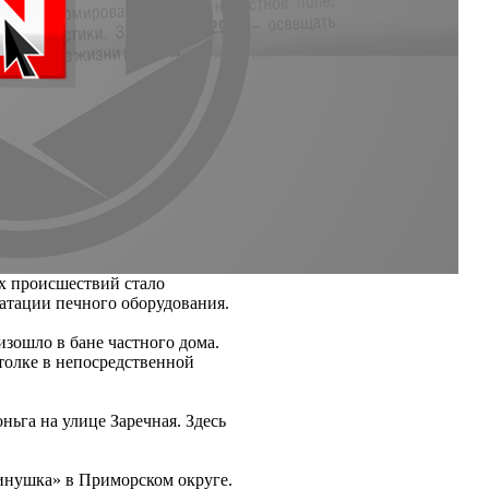
х происшествий стало
атации печного оборудования.
изошло в бане частного дома.
толке в непосредственной
ьга на улице Заречная. Здесь
инушка» в Приморском округе.