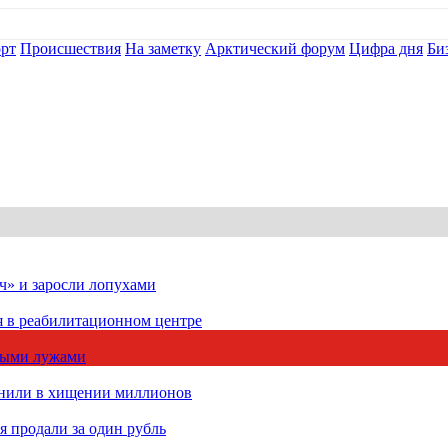
рт
Происшествия
На заметку
Арктический форум
Цифра дня
Би
ч» и заросли лопухами
я в реабилитационном центре
чными лужами
инили в хищении миллионов
 продали за один рубль