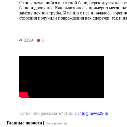
Огонь, начавшийся в частной бане, перекинулся на с
баню и дровяник. Как выяснилось, примерно месяц на
замену печной трубы. Именно с нее и началось горение
строения получили повреждения как снаружи, так и и
3399
0
Есть о чём рассказать? Пиши:
info@news29.ru
Главные новости
|
Лента новостей