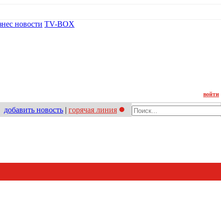
знес новости
TV-BOX
Контакт
войти
добавить новость
|
горячая линия