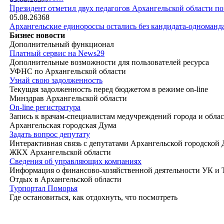
|
Президент отметил двух педагогов Архангельской области п
05.08.26
368
Архангельские единороссы остались без кандидата-одноманд
Бизнес новости
Дополнительный функционал
Платный сервис на News29
Дополнительные возможности для пользователей ресурса
УФНС по Архангельской области
Узнай свою задолженность
Текущая задолженность перед бюджетом в режиме on-line
Минздрав Архангельской области
On-line регистратура
Запись к врачам-специалистам медучреждений города и обла
Архангельская городская Дума
Задать вопрос депутату
Интерактивная связь с депутатами Архангельской городской
ЖКХ Архангельской области
Сведения об управляющих компаниях
Информация о финансово-хозяйственной деятельности УК и
Отдых в Архангельской области
Турпортал Поморья
Где остановиться, как отдохнуть, что посмотреть