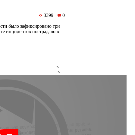
3399
0
асти было зафиксировано три
ате инцидентов пострадало в
<
>