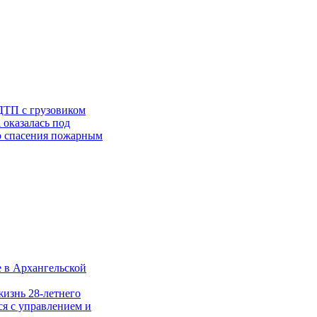
ДТП с грузовиком
 оказалась под
го спасения пожарным
е в Архангельской
жизнь 28-летнего
ся с управлением и