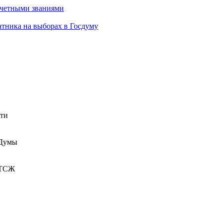
очетными званиями
атника на выборах в Госдуму
сти
 Думы
 ТСЖ